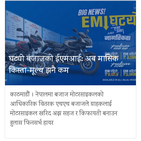
घट्यो बजाजको ईएमआई: अब मासिक
किस्ता-मूल्य झनै कम
काठमाडौं । नेपालमा बजाज मोटरसाइकलको
आधिकारिक वितरक एचएच बजाजले ग्राहकलाई
मोटरसाइकल खरिद अझ सहज र किफायती बनाउन
हुलास फिनसर्भ हायर