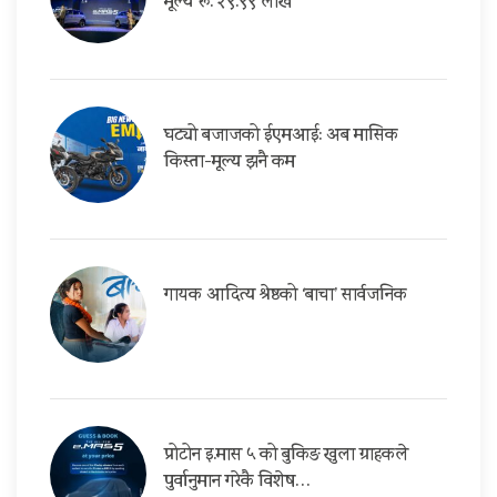
मूल्य रू. २९.९९ लाख
घट्यो बजाजको ईएमआई: अब मासिक
किस्ता-मूल्य झनै कम
गायक आदित्य श्रेष्ठको ‘बाचा’ सार्वजनिक
प्रोटोन इ.मास ५ को बुकिङ खुला ग्राहकले
पुर्वानुमान गरेकै विशेष…