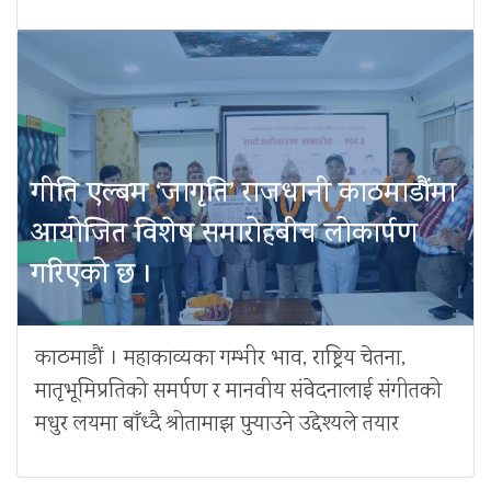
गीति एल्बम ‘जागृति’ राजधानी काठमाडौंमा
आयोजित विशेष समारोहबीच लोकार्पण
गरिएको छ ।
काठमाडौं । महाकाव्यका गम्भीर भाव, राष्ट्रिय चेतना,
मातृभूमिप्रतिको समर्पण र मानवीय संवेदनालाई संगीतको
मधुर लयमा बाँध्दै श्रोतामाझ पुर्‍याउने उद्देश्यले तयार