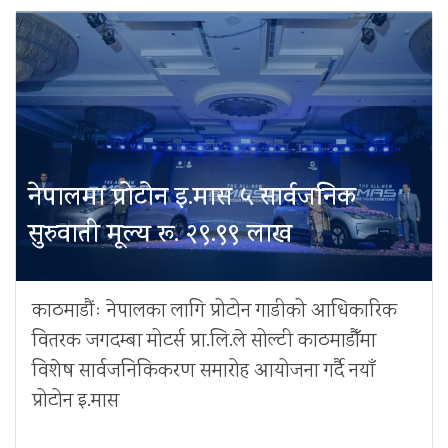
नेपालमा प्रोटोन इ.मास ५ सार्वजनिक
सुरुवाती मूल्य रू. २९.९९ लाख
काठमाडौंः नेपालका लागि प्रोटोन गाडीको आधिकारिक
वितरक जगदम्बा मोटर्स प्रा.लि.ले सोल्टी काठमाडौँमा
विशेष सार्वजनिकिकरण समारोह आयोजना गर्दै नयाँ
प्रोटोन इ.मास