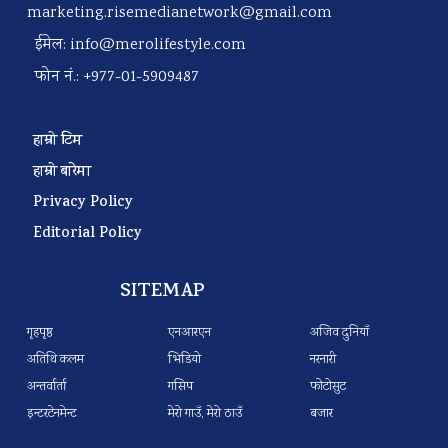
marketing.risemedianetwork@gmail.com
ईमेल:
info@merolifestyle.com
फोन नं.: +977-01-5909487
हाम्रो टिम
हाम्रो बारेमा
Privacy Policy
Editorial Policy
SITEMAP
गृहपृष्ठ
एनआरएन
अजिव दुनियाँ
अतिथि कलम
भिडियो
नरनारी
अन्तर्वार्ता
गसिप
फोटोसुट
इन्टरटेनमेन्ट
मेरो गाउँ, मेरो ठाउँ
बजार