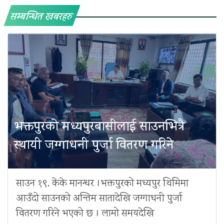
सम्बन्धित खबरहरु
भक्तपुरको मध्यपुरबासीलाई साउनभित्रै
स्थायी जग्गाधनी पुर्जा वितरण गरिने
साउन १९, केके मानन्धर ।भक्तपुरको मध्यपुर थिमिमा
आउँदो साउनको अन्तिम सातादेखि जग्गाधनी पुर्जा
वितरण गरिने भएको छ । लामो समयदेखि