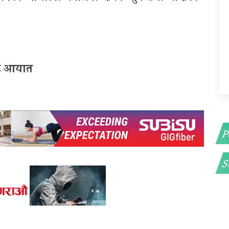
ुड आयात
P
S