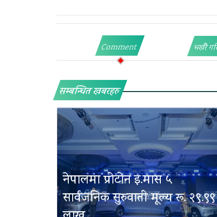
Comment
भर्खरै गर
सम्बन्धित खबरहरु
नेपालमा प्रोटोन इ.मास ५
सार्वजनिक सुरुवाती मूल्य रू. २९.९९
लाख