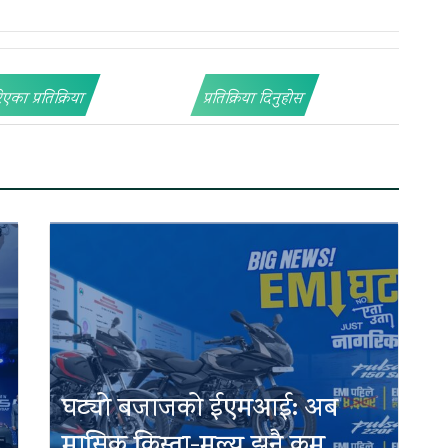
िएका प्रतिक्रिया
प्रतिक्रिया दिनुहोस
घट्यो बजाजको ईएमआई: अब
मासिक किस्ता-मूल्य झनै कम