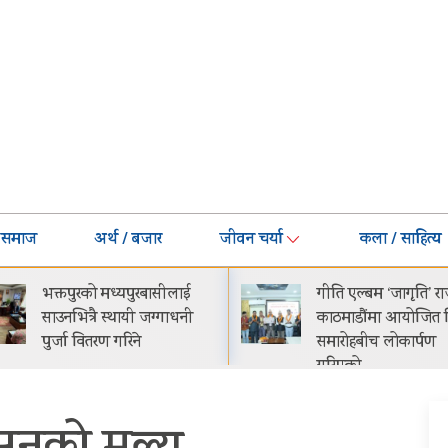
समाज
अर्थ / बजार
जीवन चर्या
कला / साहित्य
गीति एल्बम ‘जागृति’ राजधानी
नेपालमा प्रोटोन इ.मास 
काठमाडौंमा आयोजित विशेष
सार्वजनिक सुरुवाती मूल्
समारोहबीच लोकार्पण
२९.९९ लाख
गरिएको…