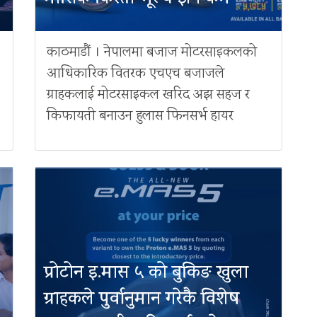
काठमाडौं । नेपालमा बजाज मोटरसाइकलको
आधिकारिक वितरक एचएच बजाजले
ग्राहकलाई मोटरसाइकल खरिद अझ सहज र
किफायती बनाउन हुलास फिनसर्भ हायर
प्रोटोन इ.मास ५ को बुकिङ खुला
ग्राहकले पुर्वानुमान गरेकै विशेष