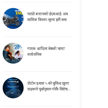
घट्यो बजाजको ईएमआई: अब
मासिक किस्ता-मूल्य झनै कम
गायक आदित्य श्रेष्ठको ‘बाचा’
सार्वजनिक
प्रोटोन इ.मास ५ को बुकिङ खुला
ग्राहकले पुर्वानुमान गरेकै विशेष…