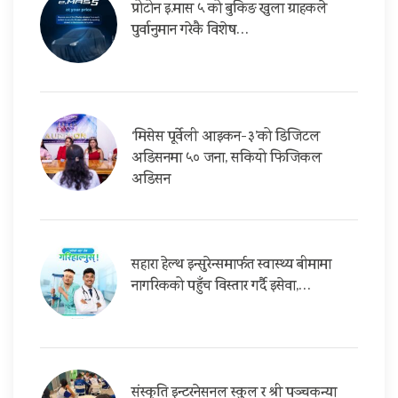
प्रोटोन इ.मास ५ को बुकिङ खुला ग्राहकले
पुर्वानुमान गरेकै विशेष…
‘मिसेस पूर्वेली आइकन-३’को डिजिटल
अडिसनमा ५० जना, सकियो फिजिकल
अडिसन
सहारा हेल्थ इन्सुरेन्समार्फत स्वास्थ्य बीमामा
नागरिकको पहुँच विस्तार गर्दै इसेवा,…
संस्कृति इन्टरनेसनल स्कुल र श्री पञ्चकन्या