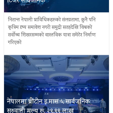
टिजर सार्वजनिक
नितान्त नेपाली प्राविधिकहरूको संलग्नतामा, कुनै पनि
कृत्रिम दृष्य समावेश नगरी समुद्री सतहदेखि विश्वको
सर्वोच्च शिखरसम्मको वास्तविक यात्रा समेटेर निर्माण
गरिएको
नेपालमा प्रोटोन इ.मास ५ सार्वजनिक
सुरुवाती मूल्य रू. २९.९९ लाख