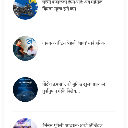
घट्यो बजाजको ईएमआई: अब मासिक
किस्ता-मूल्य झनै कम
गायक आदित्य श्रेष्ठको ‘बाचा’ सार्वजनिक
प्रोटोन इ.मास ५ को बुकिङ खुला ग्राहकले
पुर्वानुमान गरेकै विशेष…
‘मिसेस पूर्वेली आइकन-३’को डिजिटल