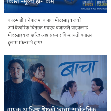
किस्ता-मूल्य झनै कम
काठमाडौं । नेपालमा बजाज मोटरसाइकलको
आधिकारिक वितरक एचएच बजाजले ग्राहकलाई
मोटरसाइकल खरिद अझ सहज र किफायती बनाउन
हुलास फिनसर्भ हायर
गायक आदित्य श्रेष्ठको ‘बाचा’ सार्वजनिक