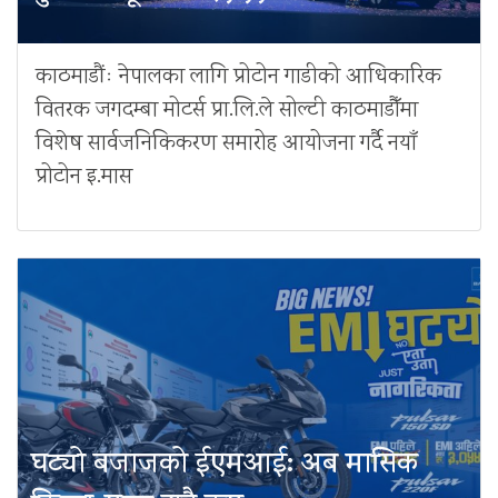
काठमाडौंः नेपालका लागि प्रोटोन गाडीको आधिकारिक
वितरक जगदम्बा मोटर्स प्रा.लि.ले सोल्टी काठमाडौँमा
विशेष सार्वजनिकिकरण समारोह आयोजना गर्दै नयाँ
प्रोटोन इ.मास
घट्यो बजाजको ईएमआई: अब मासिक