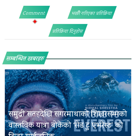
Comment
भर्खरै गरिएका प्रतिक्रिया
प्रतिक्रिया दिनुहोस
सम्बन्धित खबरहरु
समुद्री सतहदेखि सगरमाथाको शिखरसम्मको
वास्तविक यात्रा बोकेको ‘रोड टु एभरेस्ट’ को