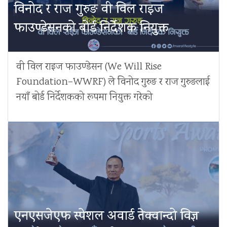
विनोद र राज गुरुङ वी विल राइज
फाउण्डेसनको बोर्ड निर्देशक नियुक्त
वी विल राइज फाउण्डेसन (We Will Rise
Foundation–WWRF) ले विनोद गुरुङ र राज गुरुङलाई
नयाँ बोर्ड निर्देशकको रूपमा नियुक्त गरेको
एनएसजेएफ स्पेशल अवार्ड तेक्वान्दो विज्ञ