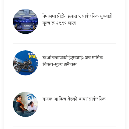
नेपालमा प्रोटोन इ.मास ५ सार्वजनिक सुरुवाती
मूल्य रू. २९.९९ लाख
घट्यो बजाजको ईएमआई: अब मासिक
किस्ता-मूल्य झनै कम
गायक आदित्य श्रेष्ठको ‘बाचा’ सार्वजनिक