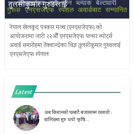
तुलसीकुमार गुरुङलाई
नेपाल खेलकुद पत्रकार मञ्च (एनएसजेएफ) को
आयोजनामा जारी २२औँ एनएसजेएफ पल्सर स्पोर्ट्स
अवार्ड समारोहमा तेक्वान्दोका विज्ञ तुलसीकुमार गुरुङलाई
एनएसजेएफ स्पेशल
Latest
अब किसानको घरबाटै बजारसम्म तरकारी :
वालिङमा सुरु भयो ‘कृषि…