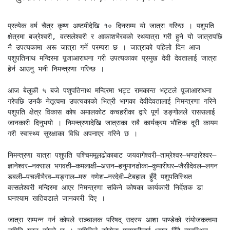
प्रत्येक वर्ष चैत्र कृष्ण अष्टमीदेखि १० दिनसम्म यो जात्रा गरिन्छ । पशुपति 
क्षेत्रमा बज्रेश्वरी, वत्सलेश्वरी र आकाशभैरवको रथयात्रा गरी हुने यो जात्रापछि 
नै उपत्यकामा अरू जात्रा गर्ने परम्परा छ । जात्राको पहिलो दिन आज 
पशुपतिनाथ मन्दिरमा पूजाआराधना गरी उपत्यकाका प्रमुख देवी देवतालाई जात्रा 
हेर्न आउनु भनी निमन्त्रणा गरिन्छ । 

आज बेलुकी ५ बजे पशुपतिनाथ मन्दिरमा भट्ट रामकान्त भट्टले पूजाआराधना 
गरेपछि उनकै नेतृत्वमा उपत्यकाको भित्री भागका देवीदेवतालाई निमन्त्रणा गरिने 
पशुपति क्षेत्र विकास कोष अमालकोट कचहरीका द्वारे पूर्ण डङ्गोलले राससलाई 
जानकारी दिनुभयो । निमन्त्रणादेखि जात्राका सबै कार्यक्रम भौतिक दूरी कायम 
गरी स्वास्थ्य सुरक्षाका विधि अपनाएर गरिने छ । 

निमन्त्रणा यात्रा पशुपति पश्चिममूलढोकाबाट जयवागेश्वरी–ताम्रेश्वर–भण्डारेश्वर–
ज्ञानेश्वर–नक्साल भगवती–कमलाक्षी–असन–हनुमानढोका–कुमारीघर–जैसीदेवल–लगन 
डबली–पचलीभैरव–यङ्गाल–मरु गणेश–नरदेवी–टेबहाल हुँदै पशुपतिस्थित 
वत्सलेश्वरी मन्दिरमा आएर निमन्त्रणा सकिने कोषका कार्यकारी निर्देशक डा 
घनश्याम खतिवडाले जानकारी दिए । 

जात्रा सम्पन्न गर्न कोषले सञ्चालक परिषद् सदस्य आशा पाण्डेको संयोजकत्वमा 