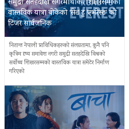
समुद्री सतहदेखि सगरमाथाको शिखरसम्मको
वास्तविक यात्रा बोकेको ‘रोड टु एभरेस्ट’ को
टिजर सार्वजनिक
नितान्त नेपाली प्राविधिकहरूको संलग्नतामा, कुनै पनि
कृत्रिम दृष्य समावेश नगरी समुद्री सतहदेखि विश्वको
सर्वोच्च शिखरसम्मको वास्तविक यात्रा समेटेर निर्माण
गरिएको