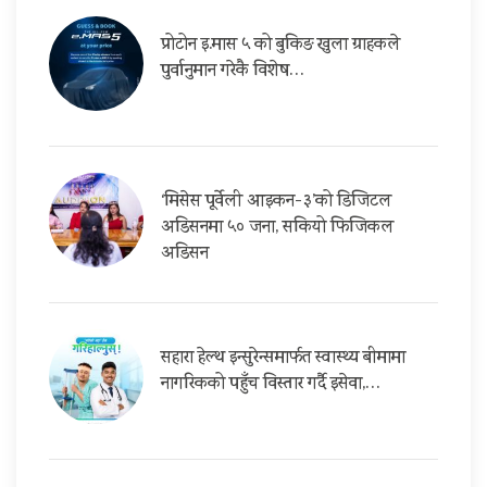
प्रोटोन इ.मास ५ को बुकिङ खुला ग्राहकले
पुर्वानुमान गरेकै विशेष…
‘मिसेस पूर्वेली आइकन-३’को डिजिटल
अडिसनमा ५० जना, सकियो फिजिकल
अडिसन
सहारा हेल्थ इन्सुरेन्समार्फत स्वास्थ्य बीमामा
नागरिकको पहुँच विस्तार गर्दै इसेवा,…