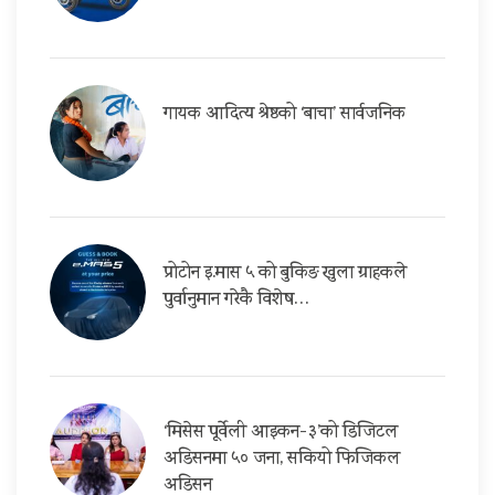
गायक आदित्य श्रेष्ठको ‘बाचा’ सार्वजनिक
प्रोटोन इ.मास ५ को बुकिङ खुला ग्राहकले
पुर्वानुमान गरेकै विशेष…
‘मिसेस पूर्वेली आइकन-३’को डिजिटल
अडिसनमा ५० जना, सकियो फिजिकल
अडिसन