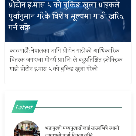
प्रोटोन इ.मास ५ को बुकिङ खुला ग्राहकले
पुर्वानुमान गरेकै विशेष मूल्यमा गाडी खरिद
गर्न सक्ने
काठमाडौँ: नेपालका लागि प्रोटोन गाडीको आधिकारिक
वितरक जगदम्बा मोटर्स प्रा।लि।ले बहुप्रतिक्षित इलेक्ट्रिक
गाडी प्रोटोन इ.मास ५ को बुकिङ खुला गरेको
Latest
भक्तपुरको मध्यपुरबासीलाई साउनभित्रै स्थायी