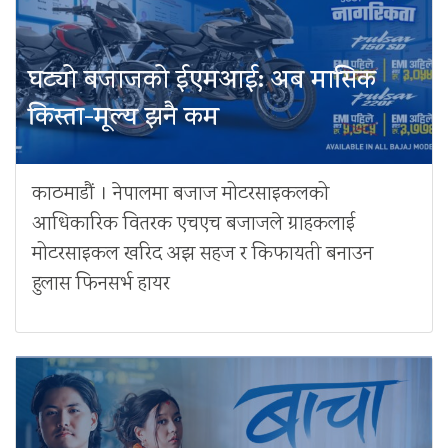
घट्यो बजाजको ईएमआई: अब मासिक
किस्ता-मूल्य झनै कम
काठमाडौं । नेपालमा बजाज मोटरसाइकलको
आधिकारिक वितरक एचएच बजाजले ग्राहकलाई
मोटरसाइकल खरिद अझ सहज र किफायती बनाउन
हुलास फिनसर्भ हायर