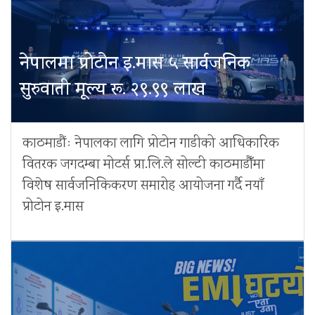
नेपालमा प्रोटोन इ.मास ५ सार्वजनिक
सुरुवाती मूल्य रू. २९.९९ लाख
काठमाडौंः नेपालका लागि प्रोटोन गाडीको आधिकारिक
वितरक जगदम्बा मोटर्स प्रा.लि.ले सोल्टी काठमाडौँमा
विशेष सार्वजनिकिकरण समारोह आयोजना गर्दै नयाँ
प्रोटोन इ.मास