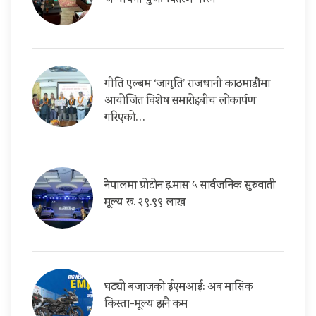
जग्गाधनी पुर्जा वितरण गरिने
गीति एल्बम ‘जागृति’ राजधानी काठमाडौंमा
आयोजित विशेष समारोहबीच लोकार्पण
गरिएको…
नेपालमा प्रोटोन इ.मास ५ सार्वजनिक सुरुवाती
मूल्य रू. २९.९९ लाख
घट्यो बजाजको ईएमआई: अब मासिक
किस्ता-मूल्य झनै कम