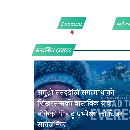
Comment
भर्खरै गर
सम्बन्धित खबरहरु
समुद्री सतहदेखि सगरमाथाको
शिखरसम्मको वास्तविक यात्रा
बोकेको ‘रोड टु एभरेस्ट’ को टिजर
सार्वजनिक