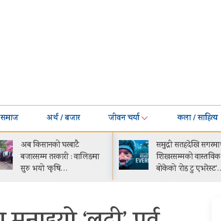
समाज
अर्थ / बजार
जीवन चर्या
कला / साहित्य
समुद्री सतहदेखि सगरमाथाको
भक्तपुरको मध्यपुरबासी
शिखरसम्मको वास्तविक यात्रा
साउनभित्रै स्थायी जग्ग
बोकेको ‘रोड टु एभरेस्ट’…
पुर्जा वितरण गरिने