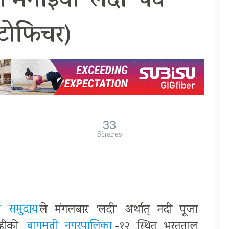
 मनाइयो ‘लदी’ पर्व
टोफिचर)
33
Shares
ी समुदाय
ले मंगलबार ‘लदी’ अर्थात् नदी पूजा
ाहीको
बागमती नगरपालिका
-१२ स्थित भरतताल