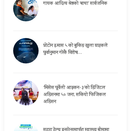
गायक आदित्य श्रेष्ठको ‘बाचा’ सार्वजनिक
प्रोटोन इ.मास ५ को बुकिङ खुला ग्राहकले
पुर्वानुमान गरेकै विशेष…
‘मिसेस पूर्वेली आइकन-३’को डिजिटल
अडिसनमा ५० जना, सकियो फिजिकल
अडिसन
सहारा हेल्थ इन्सुरेन्समार्फत स्वास्थ्य बीमामा