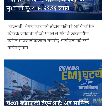
नेपालमा प्रोटोन इ.मास ५ सार्वजनिक
सुरुवाती मूल्य रू. २९.९९ लाख
काठमाडौंः नेपालका लागि प्रोटोन गाडीको आधिकारिक
वितरक जगदम्बा मोटर्स प्रा.लि.ले सोल्टी काठमाडौँमा
विशेष सार्वजनिकिकरण समारोह आयोजना गर्दै नयाँ
प्रोटोन इ.मास
घट्यो बजाजको ईएमआई: अब मासिक