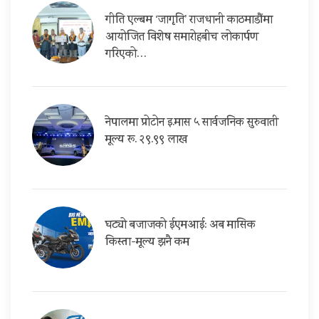
गीति एल्बम ‘जागृति’ राजधानी काठमाडौंमा
आयोजित विशेष समारोहबीच लोकार्पण
गरिएको…
नेपालमा प्रोटोन इ.मास ५ सार्वजनिक सुरुवाती
मूल्य रू. २९.९९ लाख
घट्यो बजाजको ईएमआई: अब मासिक
किस्ता-मूल्य झनै कम