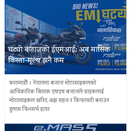
घट्यो बजाजको ईएमआई: अब मासिक
किस्ता-मूल्य झनै कम
काठमाडौं । नेपालमा बजाज मोटरसाइकलको
आधिकारिक वितरक एचएच बजाजले ग्राहकलाई
मोटरसाइकल खरिद अझ सहज र किफायती बनाउन
हुलास फिनसर्भ हायर