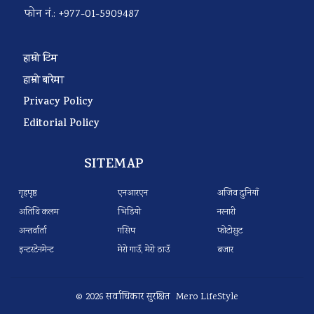
फोन नं.: +977-01-5909487
हाम्रो टिम
हाम्रो बारेमा
Privacy Policy
Editorial Policy
SITEMAP
गृहपृष्ठ
एनआरएन
अजिव दुनियाँ
अतिथि कलम
भिडियो
नरनारी
अन्तर्वार्ता
गसिप
फोटोसुट
इन्टरटेनमेन्ट
मेरो गाउँ, मेरो ठाउँ
बजार
© 2026 सर्वाधिकार सुरक्षित Mero LifeStyle