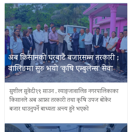
अब किसानको घरबाटै बजारसम्म तरकारी :
वालिङमा सुरु भयो ‘कृषि एम्बुलेन्स’ सेवा
सुशील सुवेदी१९ साउन , स्याङ्जावालिङ नगरपालिकाका
किसानले अब आफ्ना तरकारी तथा कृषि उपज बोकेर
बजार धाउनुपर्ने बाध्यता अन्त्य हुने भएको