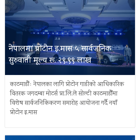
नेपालमा प्रोटोन इ.मास ५ सार्वजनिक
सुरुवाती मूल्य रू. २९.९९ लाख
काठमाडौंः नेपालका लागि प्रोटोन गाडीको आधिकारिक
वितरक जगदम्बा मोटर्स प्रा.लि.ले सोल्टी काठमाडौँमा
विशेष सार्वजनिकिकरण समारोह आयोजना गर्दै नयाँ
प्रोटोन इ.मास