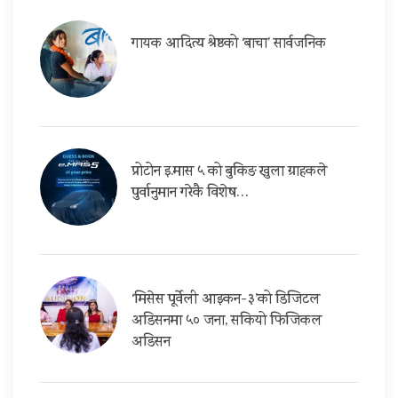
गायक आदित्य श्रेष्ठको ‘बाचा’ सार्वजनिक
प्रोटोन इ.मास ५ को बुकिङ खुला ग्राहकले
पुर्वानुमान गरेकै विशेष…
‘मिसेस पूर्वेली आइकन-३’को डिजिटल
अडिसनमा ५० जना, सकियो फिजिकल
अडिसन