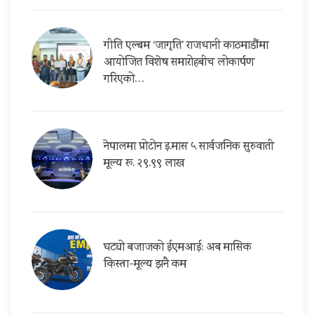
गीति एल्बम ‘जागृति’ राजधानी काठमाडौंमा
आयोजित विशेष समारोहबीच लोकार्पण
गरिएको…
नेपालमा प्रोटोन इ.मास ५ सार्वजनिक सुरुवाती
मूल्य रू. २९.९९ लाख
घट्यो बजाजको ईएमआई: अब मासिक
किस्ता-मूल्य झनै कम