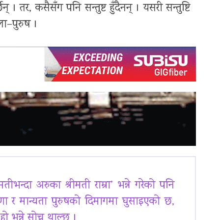
 तर, कसैसँग पनि सन्तुष्ट हुँदैनन् । यसरी सन्तुष्टि
िला–पुरुष ।
ीभन्दा अरुका श्रीमती राम्रा’ भन्ने गरेको पनि
णा र मान्यता पुरुषको दिमागमा घुसाइएको छ,
ो भन्ने सोच्न थाल्छ ।