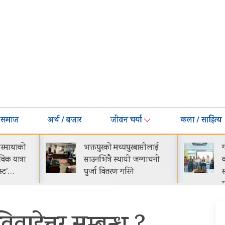
समाज
अर्थ / बजार
जीवन चर्या
कला / साहित्य
भक्तपुरको मध्यपुरबासीलाई
गीति एल्बम ‘जागृति’ र
साउनभित्रै स्थायी जग्गाधनी
काठमाडौंमा आयोजित 
पुर्जा वितरण गरिने
समारोहबीच लोकार्पण
गरिएको…