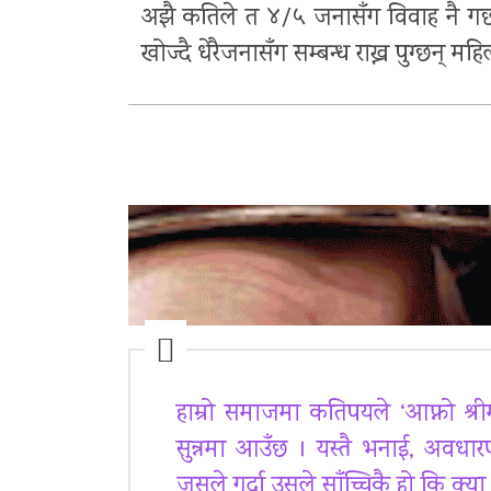
अझै कतिले त ४/५ जनासँग विवाह नै गर्छन् ।
खोज्दै धेरैजनासँग सम्बन्ध राख्न पुग्छन् मह
हाम्रो समाजमा कतिपयले ‘आफ्नो श्रीमत
सुन्नमा आउँछ । यस्तै भनाई, अवधार
जसले गर्दा उसले साँच्चिकै हो कि क्या ह