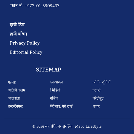
फोन नं.: +977-01-5909487
हाम्रो टिम
हाम्रो बारेमा
Privacy Policy
Editorial Policy
SITEMAP
गृहपृष्ठ
एनआरएन
अजिव दुनियाँ
अतिथि कलम
भिडियो
नरनारी
अन्तर्वार्ता
गसिप
फोटोसुट
इन्टरटेनमेन्ट
मेरो गाउँ, मेरो ठाउँ
बजार
© 2026 सर्वाधिकार सुरक्षित Mero LifeStyle