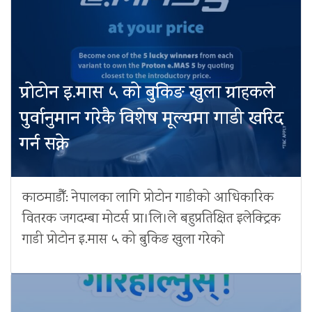
प्रोटोन इ.मास ५ को बुकिङ खुला ग्राहकले
पुर्वानुमान गरेकै विशेष मूल्यमा गाडी खरिद
गर्न सक्ने
काठमाडौँ: नेपालका लागि प्रोटोन गाडीको आधिकारिक
वितरक जगदम्बा मोटर्स प्रा।लि।ले बहुप्रतिक्षित इलेक्ट्रिक
गाडी प्रोटोन इ.मास ५ को बुकिङ खुला गरेको