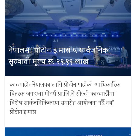
नेपालमा प्रोटोन इ.मास ५ सार्वजनिक
सुरुवाती मूल्य रू. २९.९९ लाख
काठमाडौंः नेपालका लागि प्रोटोन गाडीको आधिकारिक
वितरक जगदम्बा मोटर्स प्रा.लि.ले सोल्टी काठमाडौँमा
विशेष सार्वजनिकिकरण समारोह आयोजना गर्दै नयाँ
प्रोटोन इ.मास