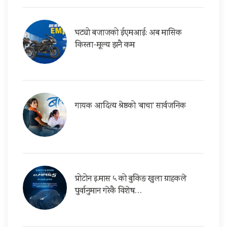
घट्यो बजाजको ईएमआई: अब मासिक
किस्ता-मूल्य झनै कम
गायक आदित्य श्रेष्ठको ‘बाचा’ सार्वजनिक
प्रोटोन इ.मास ५ को बुकिङ खुला ग्राहकले
पुर्वानुमान गरेकै विशेष…