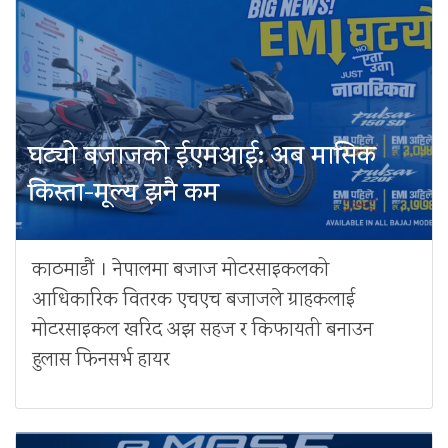
घट्यो बजाजको ईएमआई: अब मासिक
किस्ता-मूल्य झनै कम
काठमाडौं । नेपालमा बजाज मोटरसाइकलको
आधिकारिक वितरक एचएच बजाजले ग्राहकलाई
मोटरसाइकल खरिद अझ सहज र किफायती बनाउन
हुलास फिनसर्भ हायर