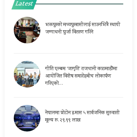
Latest
भक्तपुरको मध्यपुरबासीलाई साउनभित्रै स्थायी
जग्गाधनी पुर्जा वितरण गरिने
गीति एल्बम ‘जागृति’ राजधानी काठमाडौंमा
आयोजित विशेष समारोहबीच लोकार्पण
गरिएको…
नेपालमा प्रोटोन इ.मास ५ सार्वजनिक सुरुवाती
मूल्य रू. २९.९९ लाख