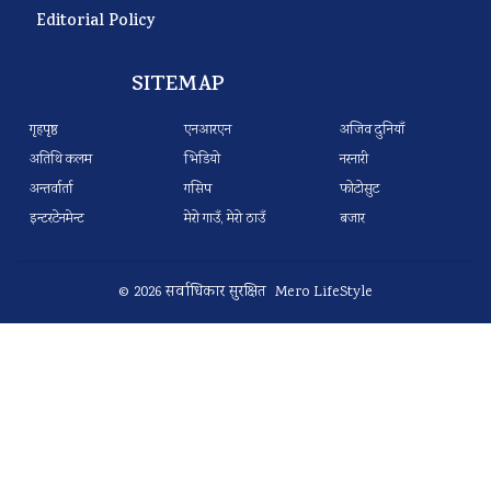
Editorial Policy
SITEMAP
गृहपृष्ठ
एनआरएन
अजिव दुनियाँ
अतिथि कलम
भिडियो
नरनारी
अन्तर्वार्ता
गसिप
फोटोसुट
इन्टरटेनमेन्ट
मेरो गाउँ, मेरो ठाउँ
बजार
© 2026 सर्वाधिकार सुरक्षित Mero LifeStyle