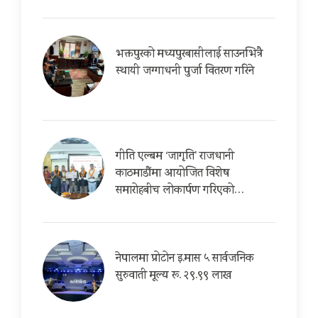
भक्तपुरको मध्यपुरबासीलाई साउनभित्रै
स्थायी जग्गाधनी पुर्जा वितरण गरिने
गीति एल्बम ‘जागृति’ राजधानी
काठमाडौंमा आयोजित विशेष
समारोहबीच लोकार्पण गरिएको…
नेपालमा प्रोटोन इ.मास ५ सार्वजनिक
सुरुवाती मूल्य रू. २९.९९ लाख