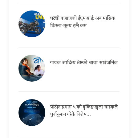
घट्यो बजाजको ईएमआई: अब मासिक
किस्ता-मूल्य झनै कम
गायक आदित्य श्रेष्ठको ‘बाचा’ सार्वजनिक
प्रोटोन इ.मास ५ को बुकिङ खुला ग्राहकले
पुर्वानुमान गरेकै विशेष…