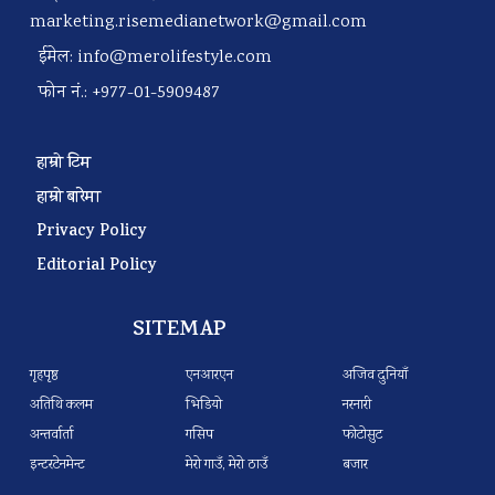
marketing.risemedianetwork@gmail.com
ईमेल:
info@merolifestyle.com
फोन नं.: +977-01-5909487
हाम्रो टिम
हाम्रो बारेमा
Privacy Policy
Editorial Policy
SITEMAP
गृहपृष्ठ
एनआरएन
अजिव दुनियाँ
अतिथि कलम
भिडियो
नरनारी
अन्तर्वार्ता
गसिप
फोटोसुट
इन्टरटेनमेन्ट
मेरो गाउँ, मेरो ठाउँ
बजार