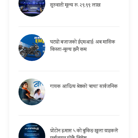
सुरुवाती मूल्य रू. २९.९९ लाख
घट्यो बजाजको ईएमआई: अब मासिक
किस्ता-मूल्य झनै कम
गायक आदित्य श्रेष्ठको ‘बाचा’ सार्वजनिक
प्रोटोन इ.मास ५ को बुकिङ खुला ग्राहकले