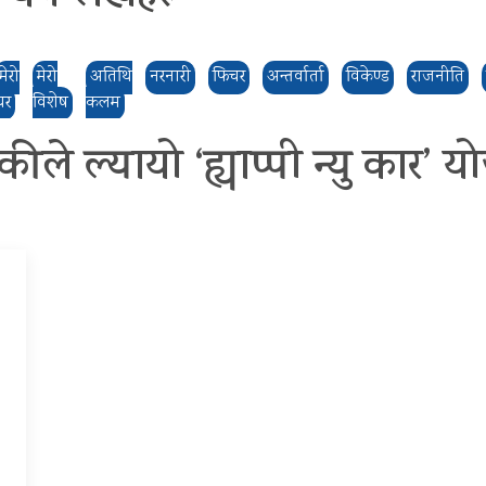
मेरो
मेरो
अतिथि
नरनारी
फिचर
अन्तर्वार्ता
विकेण्ड
राजनीति
घर
विशेष
कलम
कीले ल्यायो ‘ह्याप्पी न्यु कार’ 