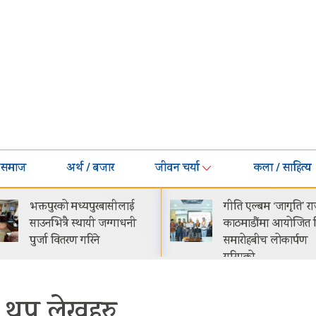
समाज
अर्थ / बजार
जीवन चर्या
कला / साहित्य
भक्तपुरको मध्यपुरबासीलाई
गीति एल्बम ‘जागृति’ र
साउनभित्रै स्थायी जग्गाधनी
काठमाडौंमा आयोजित व
पुर्जा वितरण गरिने
समारोहबीच लोकार्पण
गरिएको…
थप लेखहरु