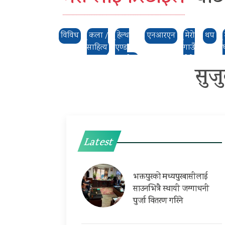
विविध
कला /
हेल्थ
एनआरएन
मेरो
थप
साहित्य
एण्ड
गाउँ
फिटनेस
,मेरो
सुजु
ठाउँ
Latest
भक्तपुरको मध्यपुरबासीलाई
साउनभित्रै स्थायी जग्गाधनी
पुर्जा वितरण गरिने