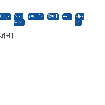
खेलकुद
आहा !
सम्पादकीय
टिप्पणी
समाज
जीवन
जिन्दगी
चर्या
योजना