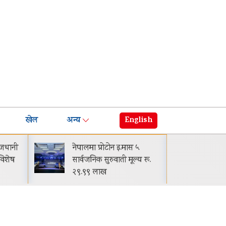
खेल
अन्य
English
ाजधानी
नेपालमा प्रोटोन इ.मास ५
घट्य
िशेष
सार्वजनिक सुरुवाती मूल्य रू.
मासि
२९.९९ लाख