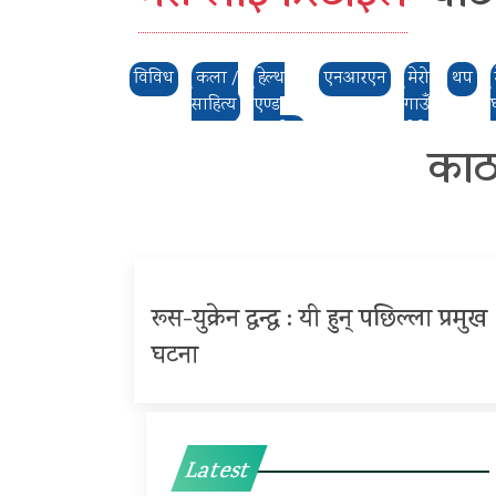
विविध
कला /
हेल्थ
एनआरएन
मेरो
थप
साहित्य
एण्ड
गाउँ
फिटनेस
,मेरो
काठ
ठाउँ
रूस-युक्रेन द्वन्द्व : यी हुन् पछिल्ला प्रमुख
घटना
Latest