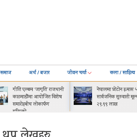
समाज
अर्थ / बजार
जीवन चर्या
कला / साहित्य
गीति एल्बम ‘जागृति’ राजधानी
नेपालमा प्रोटोन इ.मास ५
काठमाडौंमा आयोजित विशेष
सार्वजनिक सुरुवाती मूल्य रू.
समारोहबीच लोकार्पण
२९.९९ लाख
गरिएको…
थप लेखहरु