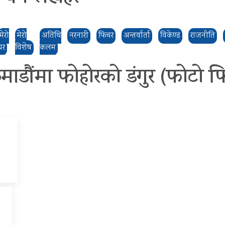
मेरो
मेरो
अतिथि
नरनारी
फिचर
अन्तर्वार्ता
विकेण्ड
राजनीति
घर
विशेष
कलम
माडौंमा फोहोरको डंगुर (फोटो फ