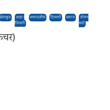
खेलकुद
आहा !
सम्पादकीय
टिप्पणी
समाज
जीवन
जिन्दगी
चर्या
िचर)