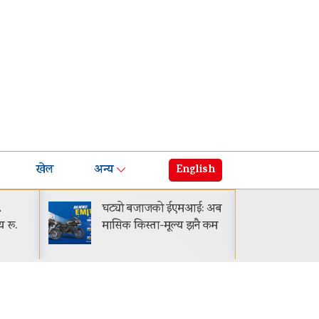
खेल
अन्य
English
घट्यो बजाजको ईएमआई: अब
गायक आदित्य 
मासिक किस्ता-मूल्य झनै कम
सार्वजनिक