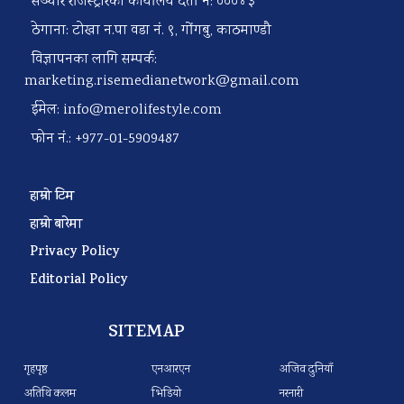
सञ्चार रजिस्ट्रारको कार्यालय दर्ता नं: ०००४३
ठेगाना: टोखा न.पा वडा नं. ९, गोंगबु, काठमाण्डौ
विज्ञापनका लागि सम्पर्क:
marketing.risemedianetwork@gmail.com
ईमेल:
info@merolifestyle.com
फोन नं.: +977-01-5909487
हाम्रो टिम
हाम्रो बारेमा
Privacy Policy
Editorial Policy
SITEMAP
गृहपृष्ठ
एनआरएन
अजिव दुनियाँ
अतिथि कलम
भिडियो
नरनारी