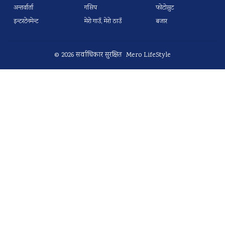
अन्तर्वार्ता
गसिप
फोटोसुट
इन्टरटेनमेन्ट
मेरो गाउँ, मेरो ठाउँ
बजार
© 2026 सर्वाधिकार सुरक्षित Mero LifeStyle