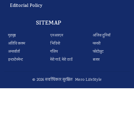
Editorial Policy
SITEMAP
गृहपृष्ठ
एनआरएन
अजिव दुनियाँ
अतिथि कलम
भिडियो
नरनारी
अन्तर्वार्ता
गसिप
फोटोसुट
इन्टरटेनमेन्ट
मेरो गाउँ, मेरो ठाउँ
बजार
© 2026 सर्वाधिकार सुरक्षित Mero LifeStyle