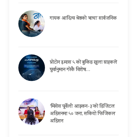
गायक आदित्य श्रेष्ठको ‘बाचा’ सार्वजनिक
प्रोटोन इ.मास ५ को बुकिङ खुला ग्राहकले
पुर्वानुमान गरेकै विशेष…
‘मिसेस पूर्वेली आइकन-३’को डिजिटल
अडिसनमा ५० जना, सकियो फिजिकल
अडिसन