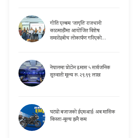
गीति एल्बम ‘जागृति’ राजधानी
काठमाडौंमा आयोजित विशेष
समारोहबीच लोकार्पण गरिएको…
नेपालमा प्रोटोन इ.मास ५ सार्वजनिक
सुरुवाती मूल्य रू. २९.९९ लाख
घट्यो बजाजको ईएमआई: अब मासिक
किस्ता-मूल्य झनै कम