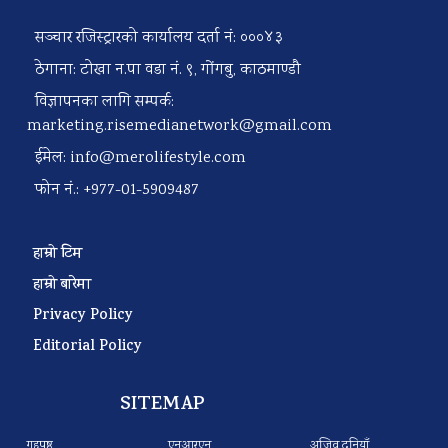
सञ्चार रजिस्ट्रारको कार्यालय दर्ता नं: ०००४३
ठेगाना: टोखा न.पा वडा नं. ९, गोंगबु, काठमाण्डौ
विज्ञापनका लागि सम्पर्क:
marketing.risemedianetwork@gmail.com
ईमेल:
info@merolifestyle.com
फोन नं.: +977-01-5909487
हाम्रो टिम
हाम्रो बारेमा
Privacy Policy
Editorial Policy
SITEMAP
गृहपृष्ठ
एनआरएन
अजिव दुनियाँ