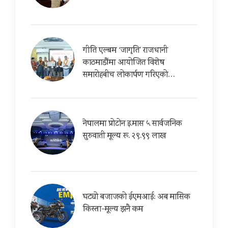
गीति एल्बम ‘जागृति’ राजधानी
काठमाडौंमा आयोजित विशेष
समारोहबीच लोकार्पण गरिएको…
नेपालमा प्रोटोन इ.मास ५ सार्वजनिक
सुरुवाती मूल्य रू. २९.९९ लाख
घट्यो बजाजको ईएमआई: अब मासिक
किस्ता-मूल्य झनै कम