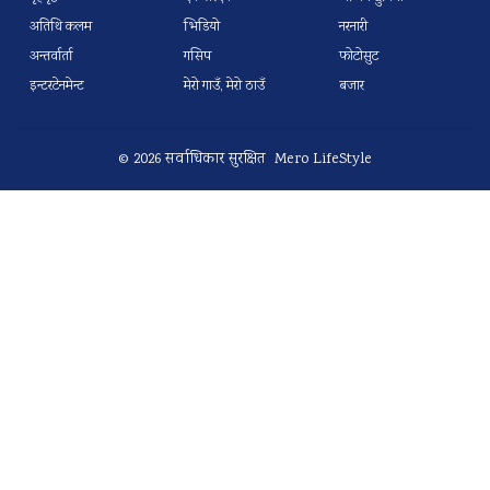
अतिथि कलम
भिडियो
नरनारी
अन्तर्वार्ता
गसिप
फोटोसुट
इन्टरटेनमेन्ट
मेरो गाउँ, मेरो ठाउँ
बजार
© 2026 सर्वाधिकार सुरक्षित Mero LifeStyle