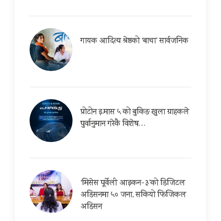
गायक आदित्य श्रेष्ठको ‘बाचा’ सार्वजनिक
प्रोटोन इ.मास ५ को बुकिङ खुला ग्राहकले
पुर्वानुमान गरेकै विशेष…
‘मिसेस पूर्वेली आइकन-३’को डिजिटल
अडिसनमा ५० जना, सकियो फिजिकल
अडिसन