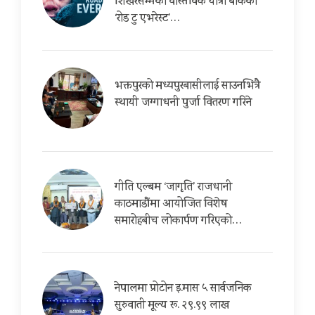
शिखरसम्मको वास्तविक यात्रा बोकेको
‘रोड टु एभरेस्ट’…
भक्तपुरको मध्यपुरबासीलाई साउनभित्रै
स्थायी जग्गाधनी पुर्जा वितरण गरिने
गीति एल्बम ‘जागृति’ राजधानी
काठमाडौंमा आयोजित विशेष
समारोहबीच लोकार्पण गरिएको…
नेपालमा प्रोटोन इ.मास ५ सार्वजनिक
सुरुवाती मूल्य रू. २९.९९ लाख