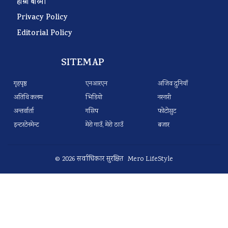
हाम्रो बारेमा
Privacy Policy
Editorial Policy
SITEMAP
गृहपृष्ठ
एनआरएन
अजिव दुनियाँ
अतिथि कलम
भिडियो
नरनारी
अन्तर्वार्ता
गसिप
फोटोसुट
इन्टरटेनमेन्ट
मेरो गाउँ, मेरो ठाउँ
बजार
© 2026 सर्वाधिकार सुरक्षित Mero LifeStyle