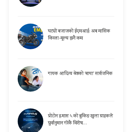
घट्यो बजाजको ईएमआई: अब मासिक
किस्ता-मूल्य झनै कम
गायक आदित्य श्रेष्ठको ‘बाचा’ सार्वजनिक
प्रोटोन इ.मास ५ को बुकिङ खुला ग्राहकले
पुर्वानुमान गरेकै विशेष…