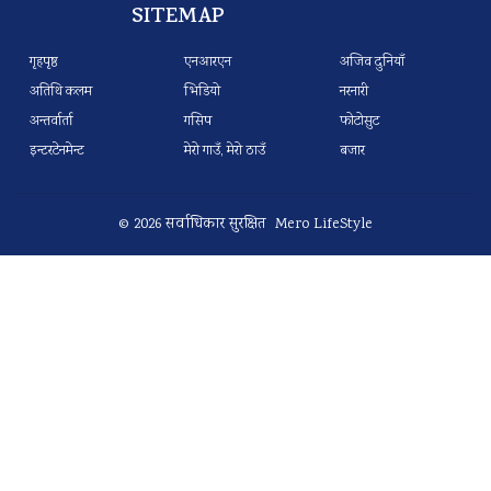
SITEMAP
गृहपृष्ठ
एनआरएन
अजिव दुनियाँ
अतिथि कलम
भिडियो
नरनारी
अन्तर्वार्ता
गसिप
फोटोसुट
इन्टरटेनमेन्ट
मेरो गाउँ, मेरो ठाउँ
बजार
© 2026 सर्वाधिकार सुरक्षित Mero LifeStyle