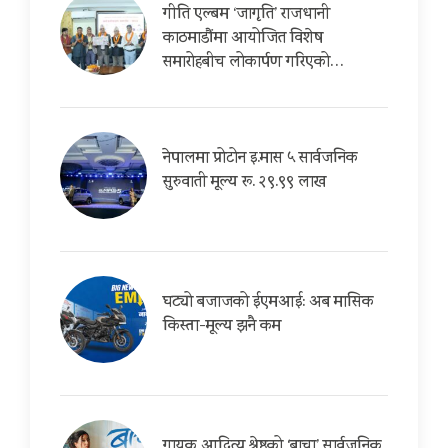
गीति एल्बम ‘जागृति’ राजधानी
काठमाडौंमा आयोजित विशेष
समारोहबीच लोकार्पण गरिएको…
नेपालमा प्रोटोन इ.मास ५ सार्वजनिक
सुरुवाती मूल्य रू. २९.९९ लाख
घट्यो बजाजको ईएमआई: अब मासिक
किस्ता-मूल्य झनै कम
गायक आदित्य श्रेष्ठको ‘बाचा’ सार्वजनिक