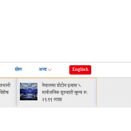
खेल
अन्य
English
नेपालमा प्रोटोन इ.मास ५
घट्यो बजाजक
सार्वजनिक सुरुवाती मूल्य रू.
मासिक किस्ता-
२९.९९ लाख