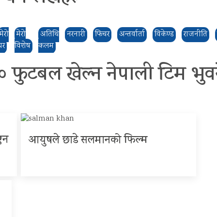
मेरो
मेरो
अतिथि
नरनारी
फिचर
अन्तर्वार्ता
विकेण्ड
राजनीति
घर
विशेष
कलम
 फुटबल खेल्न नेपाली टिम भुवनेस
एन
आयुषले छाडे सलमानको फिल्म