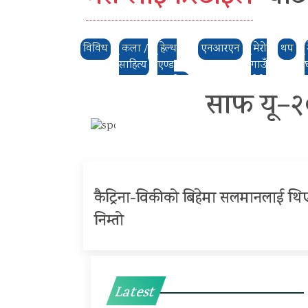
विविध
कला /
हेल्थ
एनआरएन
मेरो
थप
साहित्य
एण्ड
गाउँ
फिटनेस
,मेरो
साफ यू–२०
ठाउँ
कैट्रिना-विकीको बिहेमा सलमानलाई थि
निम्तो
Latest