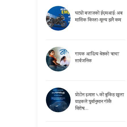
घट्यो बजाजको ईएमआई: अब
मासिक किस्ता-मूल्य झनै कम
गायक आदित्य श्रेष्ठको ‘बाचा’
सार्वजनिक
प्रोटोन इ.मास ५ को बुकिङ खुला
ग्राहकले पुर्वानुमान गरेकै
विशेष…