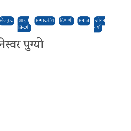
खेलकुद
आहा !
सम्पादकीय
टिप्पणी
समाज
जीवन
जिन्दगी
चर्या
्वर पुग्यो