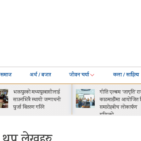
समाज
अर्थ / बजार
जीवन चर्या
कला / साहित्य
तपुरको मध्यपुरबासीलाई
गीति एल्बम ‘जागृति’ राजधानी
नभित्रै स्थायी जग्गाधनी
काठमाडौंमा आयोजित विशेष
्जा वितरण गरिने
समारोहबीच लोकार्पण
गरिएको…
थप लेखहरु