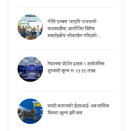
गीति एल्बम ‘जागृति’ राजधानी
काठमाडौंमा आयोजित विशेष
समारोहबीच लोकार्पण गरिएको…
नेपालमा प्रोटोन इ.मास ५ सार्वजनिक
सुरुवाती मूल्य रू. २९.९९ लाख
घट्यो बजाजको ईएमआई: अब मासिक
किस्ता-मूल्य झनै कम