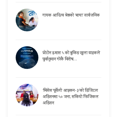
गायक आदित्य श्रेष्ठको ‘बाचा’ सार्वजनिक
प्रोटोन इ.मास ५ को बुकिङ खुला ग्राहकले
पुर्वानुमान गरेकै विशेष…
‘मिसेस पूर्वेली आइकन-३’को डिजिटल
अडिसनमा ५० जना, सकियो फिजिकल
अडिसन