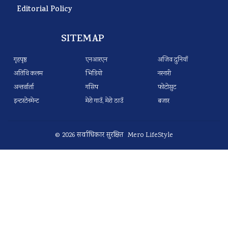
Editorial Policy
SITEMAP
गृहपृष्ठ
एनआरएन
अजिव दुनियाँ
अतिथि कलम
भिडियो
नरनारी
अन्तर्वार्ता
गसिप
फोटोसुट
इन्टरटेनमेन्ट
मेरो गाउँ, मेरो ठाउँ
बजार
© 2026 सर्वाधिकार सुरक्षित Mero LifeStyle