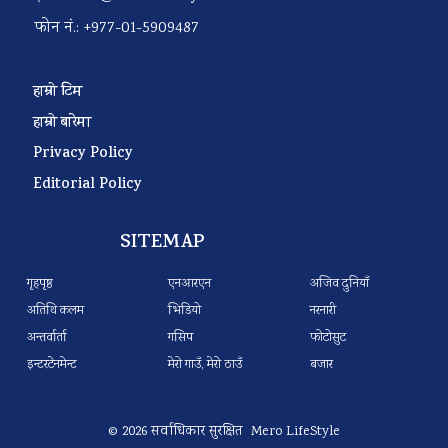
फोन नं.: +977-01-5909487
हाम्रो टिम
हाम्रो बारेमा
Privacy Policy
Editorial Policy
SITEMAP
गृहपृष्ठ
एनआरएन
अजिव दुनियाँ
अतिथि कलम
भिडियो
नरनारी
अन्तर्वार्ता
गसिप
फोटोसुट
इन्टरटेनमेन्ट
मेरो गाउँ, मेरो ठाउँ
बजार
© 2026 सर्वाधिकार सुरक्षित Mero LifeStyle