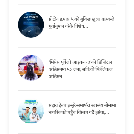
प्रोटोन इ.मास ५ को बुकिङ खुला ग्राहकले
पुर्वानुमान गरेकै विशेष…
‘मिसेस पूर्वेली आइकन-३’को डिजिटल
अडिसनमा ५० जना, सकियो फिजिकल
अडिसन
सहारा हेल्थ इन्सुरेन्समार्फत स्वास्थ्य बीमामा
नागरिकको पहुँच विस्तार गर्दै इसेवा,…