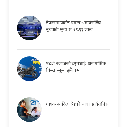
नेपालमा प्रोटोन इ.मास ५ सार्वजनिक
सुरुवाती मूल्य रू. २९.९९ लाख
घट्यो बजाजको ईएमआई: अब मासिक
किस्ता-मूल्य झनै कम
गायक आदित्य श्रेष्ठको ‘बाचा’ सार्वजनिक