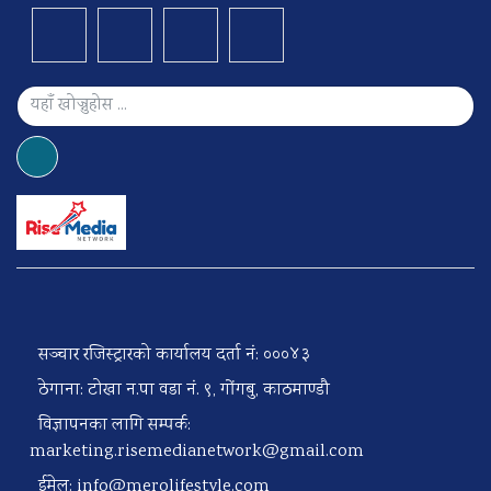
सञ्चार रजिस्ट्रारको कार्यालय दर्ता नं: ०००४३
ठेगाना: टोखा न.पा वडा नं. ९, गोंगबु, काठमाण्डौ
विज्ञापनका लागि सम्पर्क:
marketing.risemedianetwork@gmail.com
ईमेल:
info@merolifestyle.com