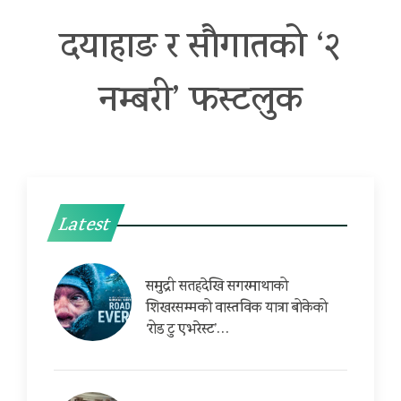
दयाहाङ र सौगातको ‘२
नम्बरी’ फस्टलुक
Latest
समुद्री सतहदेखि सगरमाथाको
शिखरसम्मको वास्तविक यात्रा बोकेको
‘रोड टु एभरेस्ट’…