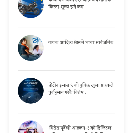
घट्यो बजाजको ईएमआई: अब मासिक
किस्ता-मूल्य झनै कम
गायक आदित्य श्रेष्ठको ‘बाचा’ सार्वजनिक
प्रोटोन इ.मास ५ को बुकिङ खुला ग्राहकले
पुर्वानुमान गरेकै विशेष…
‘मिसेस पूर्वेली आइकन-३’को डिजिटल