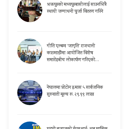
भक्तपुरको मध्यपुरबासीलाई साउनभित्रै
स्थायी जग्गाधनी पुर्जा वितरण गरिने
गीति एल्बम ‘जागृति’ राजधानी
काठमाडौंमा आयोजित विशेष
समारोहबीच लोकार्पण गरिएको…
नेपालमा प्रोटोन इ.मास ५ सार्वजनिक
सुरुवाती मूल्य रू. २९.९९ लाख