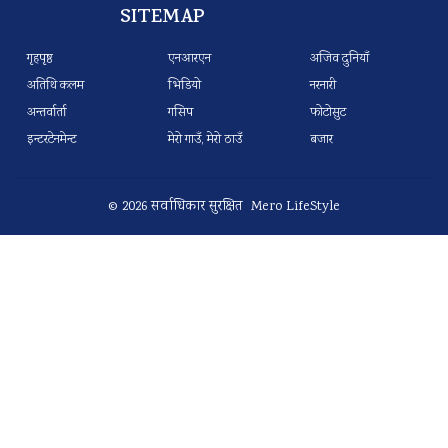
SITEMAP
गृहपृष्ठ
एनआरएन
अजिव दुनियाँ
अतिथि कलम
भिडियो
नरनारी
अन्तर्वार्ता
गसिप
फोटोसुट
इन्टरटेनमेन्ट
मेरो गाउँ, मेरो ठाउँ
बजार
© 2026 सर्वाधिकार सुरक्षित Mero LifeStyle