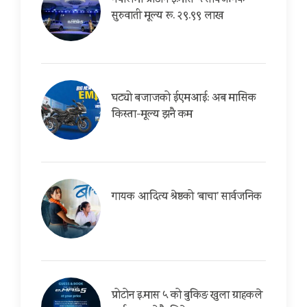
नेपालमा प्रोटोन इ.मास ५ सार्वजनिक
सुरुवाती मूल्य रू. २९.९९ लाख
घट्यो बजाजको ईएमआई: अब मासिक
किस्ता-मूल्य झनै कम
गायक आदित्य श्रेष्ठको ‘बाचा’ सार्वजनिक
प्रोटोन इ.मास ५ को बुकिङ खुला ग्राहकले