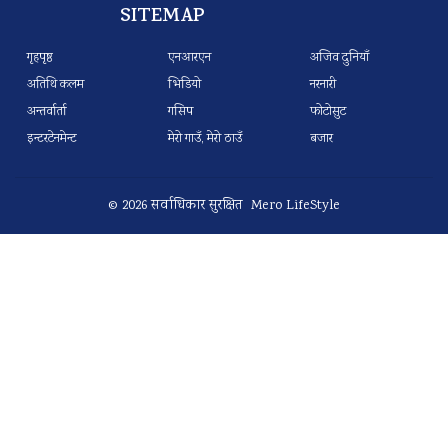
SITEMAP
गृहपृष्ठ
एनआरएन
अजिव दुनियाँ
अतिथि कलम
भिडियो
नरनारी
अन्तर्वार्ता
गसिप
फोटोसुट
इन्टरटेनमेन्ट
मेरो गाउँ, मेरो ठाउँ
बजार
© 2026 सर्वाधिकार सुरक्षित Mero LifeStyle