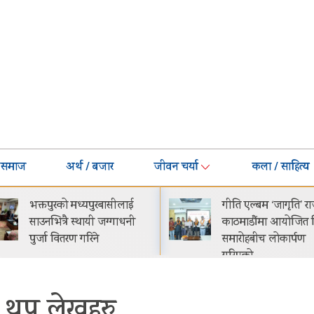
समाज
अर्थ / बजार
जीवन चर्या
कला / साहित्य
गीति एल्बम ‘जागृति’ राजधानी
नेपालमा प्रोटोन इ.
काठमाडौंमा आयोजित विशेष
सार्वजनिक सुरुवाती 
समारोहबीच लोकार्पण
२९.९९ लाख
गरिएको…
थप लेखहरु