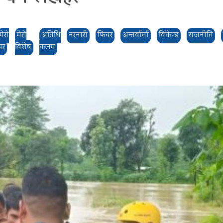
मेरो
मेरो
अतिथि
नरनारी
फिचर
अन्तर्वार्ता
विकेण्ड
राजनीति
घर
विशेष
कलम