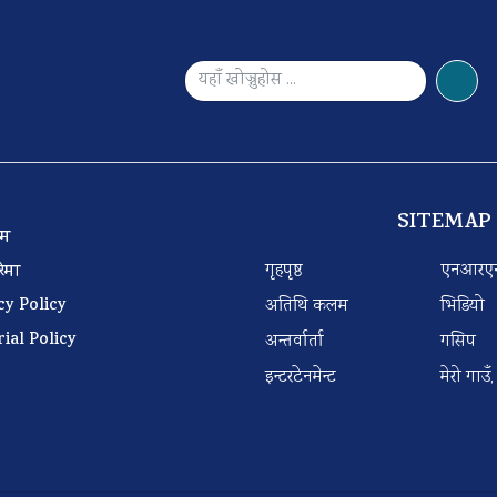
SITEMAP
 टिम
गृहपृष्ठ
एनआरए
बारेमा
cy Policy
अतिथि कलम
भिडियो
rial Policy
अन्तर्वार्ता
गसिप
इन्टरटेनमेन्ट
मेरो गाउँ,