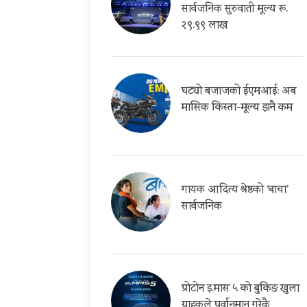
सार्वजनिक सुरुवाती मूल्य रू.
२९.९९ लाख
घट्यो बजाजको ईएमआई: अब
मासिक किस्ता-मूल्य झनै कम
गायक आदित्य श्रेष्ठको ‘बाचा’
सार्वजनिक
प्रोटोन इ.मास ५ को बुकिङ खुला
ग्राहकले पुर्वानुमान गरेकै