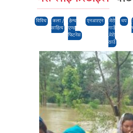
विविध
कला /
हेल्थ
एनआरएन
मेरो
थप
साहित्य
एण्ड
गाउँ
फिटनेस
,मेरो
ठाउँ