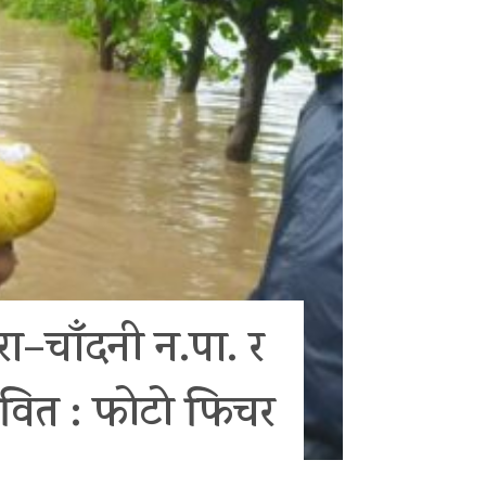
ा–चाँदनी न.पा. र
भावित : फोटो फिचर