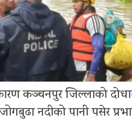
ारण कञ्चनपुर जिल्लाको दोधार
 जोगबुढा नदीको पानी पसेर प्र