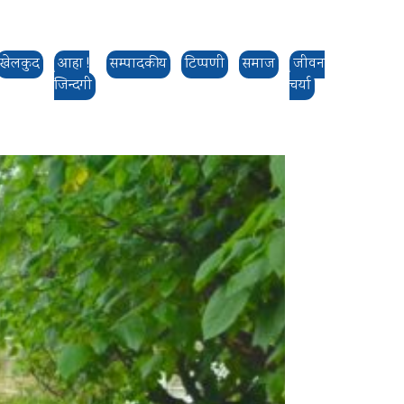
खेलकुद
आहा !
सम्पादकीय
टिप्पणी
समाज
जीवन
जिन्दगी
चर्या