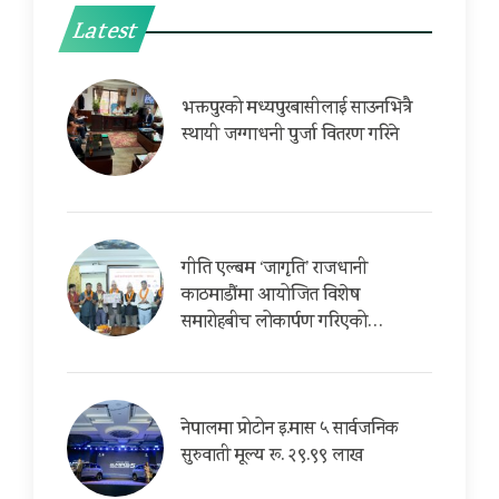
Latest
भक्तपुरको मध्यपुरबासीलाई साउनभित्रै
स्थायी जग्गाधनी पुर्जा वितरण गरिने
गीति एल्बम ‘जागृति’ राजधानी
काठमाडौंमा आयोजित विशेष
समारोहबीच लोकार्पण गरिएको…
नेपालमा प्रोटोन इ.मास ५ सार्वजनिक
सुरुवाती मूल्य रू. २९.९९ लाख