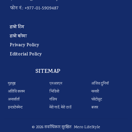
फोन नं.: +977-01-5909487
हाम्रो टिम
हाम्रो बारेमा
Privacy Policy
Editorial Policy
SITEMAP
गृहपृष्ठ
एनआरएन
अजिव दुनियाँ
अतिथि कलम
भिडियो
नरनारी
अन्तर्वार्ता
गसिप
फोटोसुट
इन्टरटेनमेन्ट
मेरो गाउँ, मेरो ठाउँ
बजार
© 2026 सर्वाधिकार सुरक्षित Mero LifeStyle