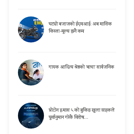
घट्यो बजाजको ईएमआई: अब मासिक
किस्ता-मूल्य झनै कम
गायक आदित्य श्रेष्ठको ‘बाचा’ सार्वजनिक
प्रोटोन इ.मास ५ को बुकिङ खुला ग्राहकले
पुर्वानुमान गरेकै विशेष…