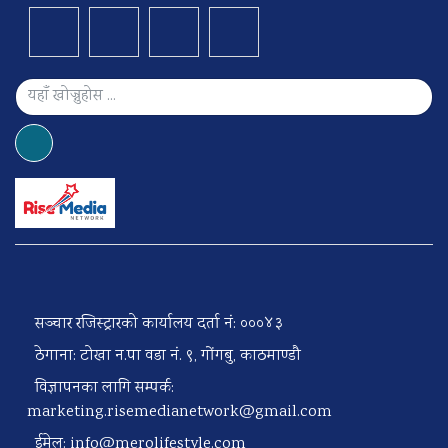
सञ्चार रजिस्ट्रारको कार्यालय दर्ता नं: ०००४३
ठेगाना: टोखा न.पा वडा नं. ९, गोंगबु, काठमाण्डौ
विज्ञापनका लागि सम्पर्क:
marketing.risemedianetwork@gmail.com
ईमेल:
info@merolifestyle.com