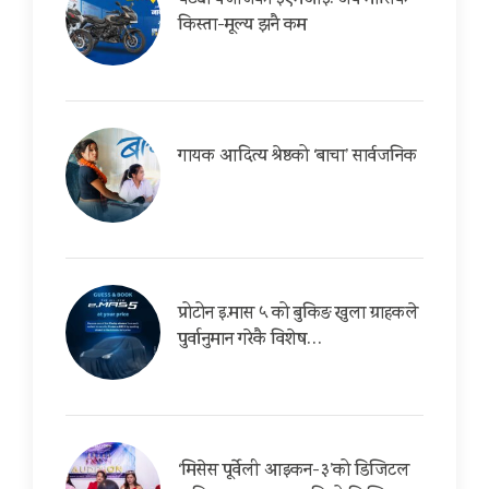
घट्यो बजाजको ईएमआई: अब मासिक
किस्ता-मूल्य झनै कम
गायक आदित्य श्रेष्ठको ‘बाचा’ सार्वजनिक
प्रोटोन इ.मास ५ को बुकिङ खुला ग्राहकले
पुर्वानुमान गरेकै विशेष…
‘मिसेस पूर्वेली आइकन-३’को डिजिटल