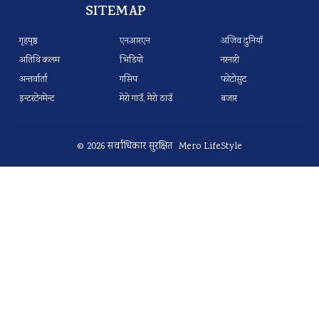
SITEMAP
गृहपृष्ठ
एनआरएन
अजिव दुनियाँ
अतिथि कलम
भिडियो
नरनारी
अन्तर्वार्ता
गसिप
फोटोसुट
इन्टरटेनमेन्ट
मेरो गाउँ, मेरो ठाउँ
बजार
© 2026 सर्वाधिकार सुरक्षित Mero LifeStyle