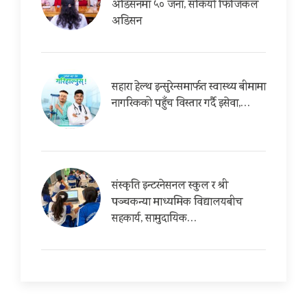
अडिसनमा ५० जना, सकियो फिजिकल
अडिसन
सहारा हेल्थ इन्सुरेन्समार्फत स्वास्थ्य बीमामा
नागरिकको पहुँच विस्तार गर्दै इसेवा,…
संस्कृति इन्टरनेसनल स्कुल र श्री
पञ्चकन्या माध्यमिक विद्यालयबीच
सहकार्य, सामुदायिक…