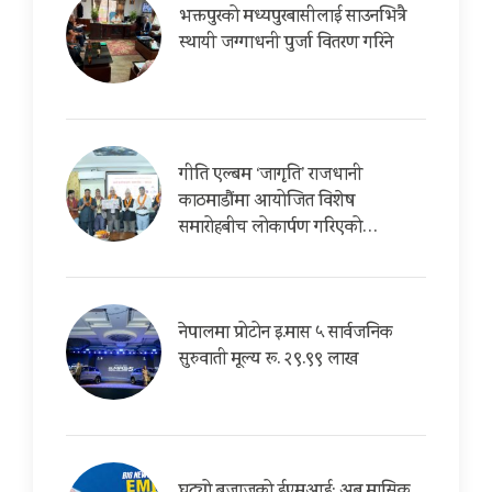
भक्तपुरको मध्यपुरबासीलाई साउनभित्रै
स्थायी जग्गाधनी पुर्जा वितरण गरिने
गीति एल्बम ‘जागृति’ राजधानी
काठमाडौंमा आयोजित विशेष
समारोहबीच लोकार्पण गरिएको…
नेपालमा प्रोटोन इ.मास ५ सार्वजनिक
सुरुवाती मूल्य रू. २९.९९ लाख