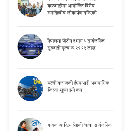
काठमाडौंमा आयोजित विशेष
समारोहबीच लोकार्पण गरिएको…
नेपालमा प्रोटोन इ.मास ५ सार्वजनिक
सुरुवाती मूल्य रू. २९.९९ लाख
घट्यो बजाजको ईएमआई: अब मासिक
किस्ता-मूल्य झनै कम
गायक आदित्य श्रेष्ठको ‘बाचा’ सार्वजनिक