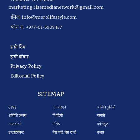
विज्ञापनका लागि सम्पर्क:
marketing.risemedianetwork@gmail.com
ईमेल:
info@merolifestyle.com
फोन नं.: +977-01-5909487
हाम्रो टिम
हाम्रो बारेमा
Privacy Policy
Editorial Policy
SITEMAP
गृहपृष्ठ
एनआरएन
अजिव दुनियाँ
अतिथि कलम
भिडियो
नरनारी
अन्तर्वार्ता
गसिप
फोटोसुट
इन्टरटेनमेन्ट
मेरो गाउँ, मेरो ठाउँ
बजार