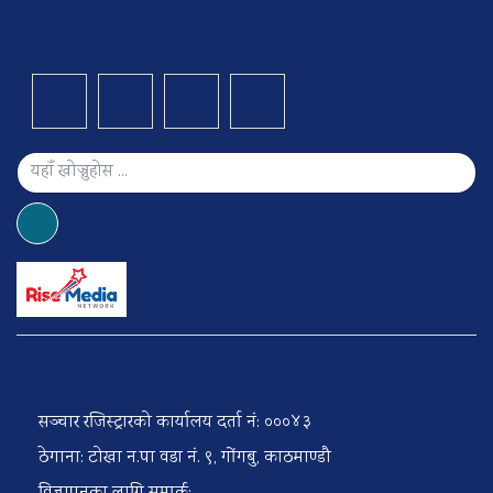
सञ्चार रजिस्ट्रारको कार्यालय दर्ता नं: ०००४३
ठेगाना: टोखा न.पा वडा नं. ९, गोंगबु, काठमाण्डौ