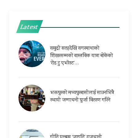
Latest
समुद्री सतहदेखि सगरमाथाको
शिखरसम्मको वास्तविक यात्रा बोकेको
‘रोड टु एभरेस्ट’…
भक्तपुरको मध्यपुरबासीलाई साउनभित्रै
स्थायी जग्गाधनी पुर्जा वितरण गरिने
गीति एल्बम ‘जागृति’ राजधानी