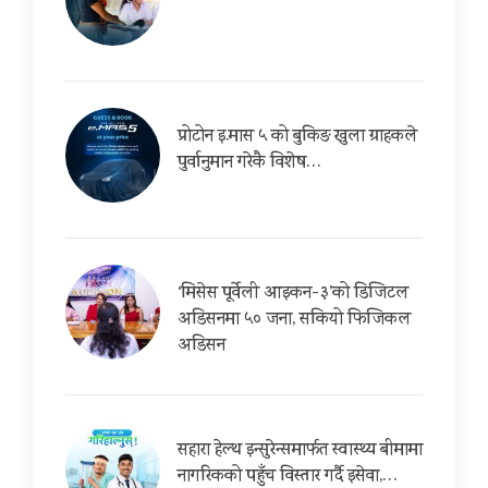
प्रोटोन इ.मास ५ को बुकिङ खुला ग्राहकले
पुर्वानुमान गरेकै विशेष…
‘मिसेस पूर्वेली आइकन-३’को डिजिटल
अडिसनमा ५० जना, सकियो फिजिकल
अडिसन
सहारा हेल्थ इन्सुरेन्समार्फत स्वास्थ्य बीमामा
नागरिकको पहुँच विस्तार गर्दै इसेवा,…