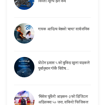
किस्ता-मूल्य झनै कम
गायक आदित्य श्रेष्ठको ‘बाचा’ सार्वजनिक
प्रोटोन इ.मास ५ को बुकिङ खुला ग्राहकले
पुर्वानुमान गरेकै विशेष…
‘मिसेस पूर्वेली आइकन-३’को डिजिटल
अडिसनमा ५० जना, सकियो फिजिकल