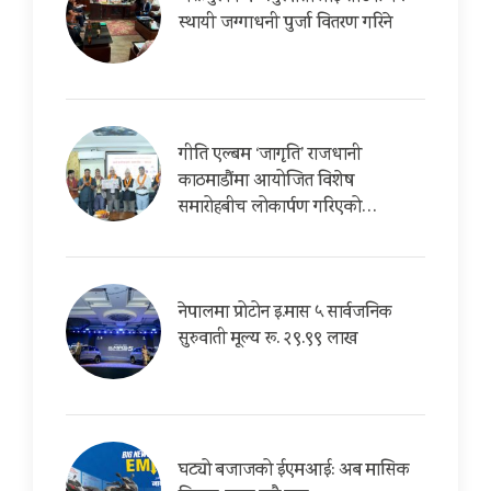
स्थायी जग्गाधनी पुर्जा वितरण गरिने
गीति एल्बम ‘जागृति’ राजधानी
काठमाडौंमा आयोजित विशेष
समारोहबीच लोकार्पण गरिएको…
नेपालमा प्रोटोन इ.मास ५ सार्वजनिक
सुरुवाती मूल्य रू. २९.९९ लाख
घट्यो बजाजको ईएमआई: अब मासिक