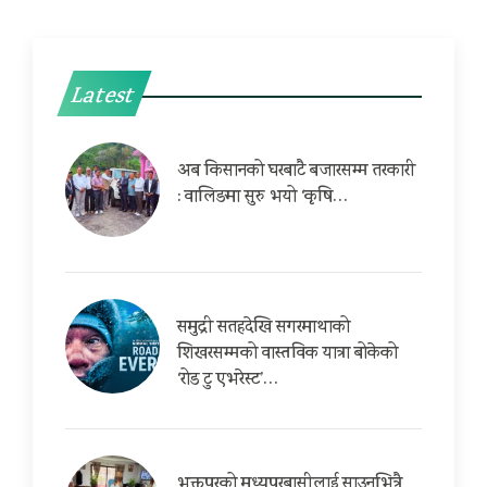
Latest
अब किसानको घरबाटै बजारसम्म तरकारी
: वालिङमा सुरु भयो ‘कृषि…
समुद्री सतहदेखि सगरमाथाको
शिखरसम्मको वास्तविक यात्रा बोकेको
‘रोड टु एभरेस्ट’…
भक्तपुरको मध्यपुरबासीलाई साउनभित्रै