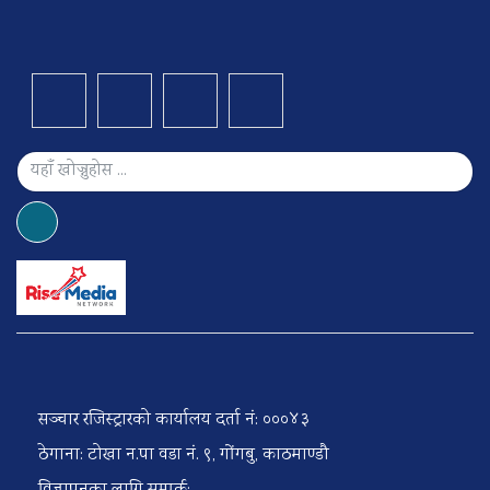
सञ्चार रजिस्ट्रारको कार्यालय दर्ता नं: ०००४३
ठेगाना: टोखा न.पा वडा नं. ९, गोंगबु, काठमाण्डौ