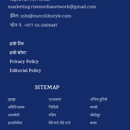
विज्ञापनका लागि सम्पर्क:
marketing.risemedianetwork@gmail.com
ईमेल:
info@merolifestyle.com
फोन नं.: +977-01-5909487
हाम्रो टिम
हाम्रो बारेमा
Privacy Policy
Editorial Policy
SITEMAP
गृहपृष्ठ
एनआरएन
अजिव दुनियाँ
अतिथि कलम
भिडियो
नरनारी
अन्तर्वार्ता
गसिप
फोटोसुट
इन्टरटेनमेन्ट
मेरो गाउँ, मेरो ठाउँ
बजार