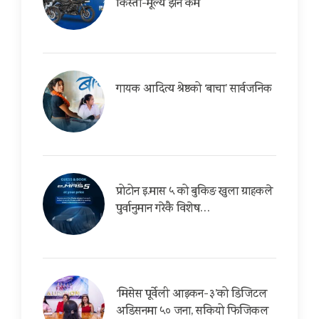
किस्ता-मूल्य झनै कम
गायक आदित्य श्रेष्ठको ‘बाचा’ सार्वजनिक
प्रोटोन इ.मास ५ को बुकिङ खुला ग्राहकले
पुर्वानुमान गरेकै विशेष…
‘मिसेस पूर्वेली आइकन-३’को डिजिटल
अडिसनमा ५० जना, सकियो फिजिकल