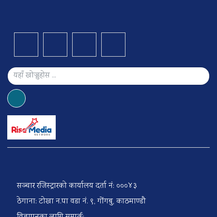
सञ्चार रजिस्ट्रारको कार्यालय दर्ता नं: ०००४३
ठेगाना: टोखा न.पा वडा नं. ९, गोंगबु, काठमाण्डौ