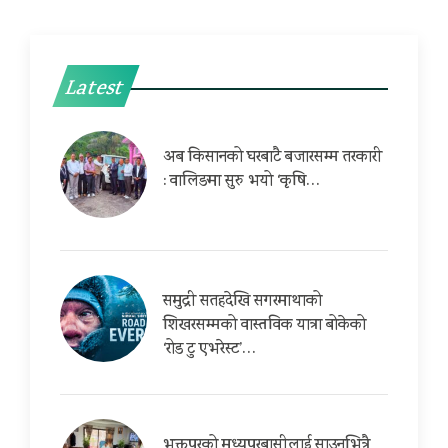
Latest
अब किसानको घरबाटै बजारसम्म तरकारी
: वालिङमा सुरु भयो ‘कृषि…
समुद्री सतहदेखि सगरमाथाको
शिखरसम्मको वास्तविक यात्रा बोकेको
‘रोड टु एभरेस्ट’…
भक्तपुरको मध्यपुरबासीलाई साउनभित्रै