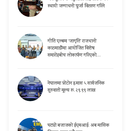
स्थायी जग्गाधनी पुर्जा वितरण गरिने
गीति एल्बम ‘जागृति’ राजधानी
काठमाडौंमा आयोजित विशेष
समारोहबीच लोकार्पण गरिएको…
नेपालमा प्रोटोन इ.मास ५ सार्वजनिक
सुरुवाती मूल्य रू. २९.९९ लाख
घट्यो बजाजको ईएमआई: अब मासिक