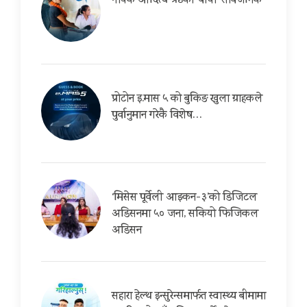
गायक आदित्य श्रेष्ठको ‘बाचा’ सार्वजनिक
प्रोटोन इ.मास ५ को बुकिङ खुला ग्राहकले
पुर्वानुमान गरेकै विशेष…
‘मिसेस पूर्वेली आइकन-३’को डिजिटल
अडिसनमा ५० जना, सकियो फिजिकल
अडिसन
सहारा हेल्थ इन्सुरेन्समार्फत स्वास्थ्य बीमामा