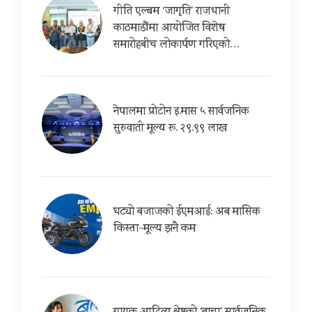
गीति एल्बम ‘जागृति’ राजधानी
काठमाडौंमा आयोजित विशेष
समारोहबीच लोकार्पण गरिएको…
नेपालमा प्रोटोन इ.मास ५ सार्वजनिक
सुरुवाती मूल्य रू. २९.९९ लाख
घट्यो बजाजको ईएमआई: अब मासिक
किस्ता-मूल्य झनै कम