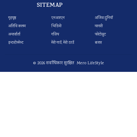
SITEMAP
गृहपृष्ठ
एनआरएन
अजिव दुनियाँ
अतिथि कलम
भिडियो
नरनारी
अन्तर्वार्ता
गसिप
फोटोसुट
इन्टरटेनमेन्ट
मेरो गाउँ, मेरो ठाउँ
बजार
© 2026 सर्वाधिकार सुरक्षित Mero LifeStyle