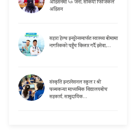
अडिसनमा ५० जना, सकियो फिजिकल
अडिसन
सहारा हेल्थ इन्सुरेन्समार्फत स्वास्थ्य बीमामा
नागरिकको पहुँच विस्तार गर्दै इसेवा,…
संस्कृति इन्टरनेसनल स्कुल र श्री
पञ्चकन्या माध्यमिक विद्यालयबीच
सहकार्य, सामुदायिक…