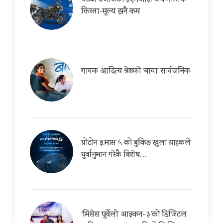
घट्यो बजाजको ईएमआई: अब मासिक
किस्ता-मूल्य झनै कम
गायक आदित्य श्रेष्ठको ‘बाचा’ सार्वजनिक
प्रोटोन इ.मास ५ को बुकिङ खुला ग्राहकले
पुर्वानुमान गरेकै विशेष…
‘मिसेस पूर्वेली आइकन-३’को डिजिटल