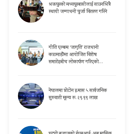
भक्तपुरको मध्यपुरबासीलाई साउनभित्रै
स्थायी जग्गाधनी पुर्जा वितरण गरिने
गीति एल्बम ‘जागृति’ राजधानी
काठमाडौंमा आयोजित विशेष
समारोहबीच लोकार्पण गरिएको…
नेपालमा प्रोटोन इ.मास ५ सार्वजनिक
सुरुवाती मूल्य रू. २९.९९ लाख