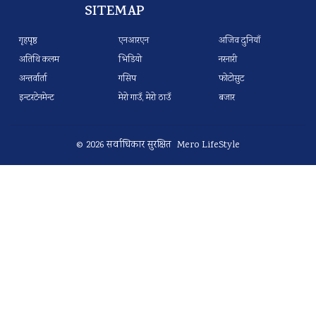
SITEMAP
गृहपृष्ठ
एनआरएन
अजिव दुनियाँ
अतिथि कलम
भिडियो
नरनारी
अन्तर्वार्ता
गसिप
फोटोसुट
इन्टरटेनमेन्ट
मेरो गाउँ, मेरो ठाउँ
बजार
© 2026 सर्वाधिकार सुरक्षित Mero LifeStyle