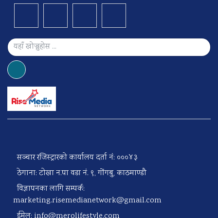
सञ्चार रजिस्ट्रारको कार्यालय दर्ता नं: ०००४३
ठेगाना: टोखा न.पा वडा नं. ९, गोंगबु, काठमाण्डौ
विज्ञापनका लागि सम्पर्क:
marketing.risemedianetwork@gmail.com
ईमेल:
info@merolifestyle.com