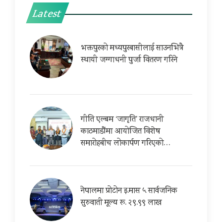
Latest
भक्तपुरको मध्यपुरबासीलाई साउनभित्रै
स्थायी जग्गाधनी पुर्जा वितरण गरिने
गीति एल्बम ‘जागृति’ राजधानी
काठमाडौंमा आयोजित विशेष
समारोहबीच लोकार्पण गरिएको…
नेपालमा प्रोटोन इ.मास ५ सार्वजनिक
सुरुवाती मूल्य रू. २९.९९ लाख