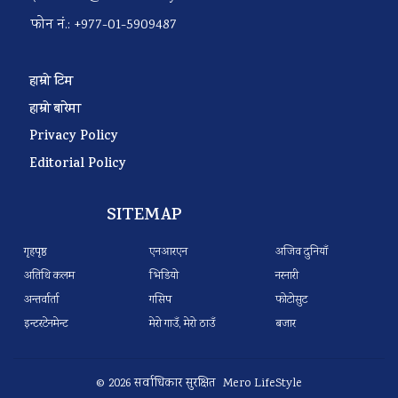
फोन नं.: +977-01-5909487
हाम्रो टिम
हाम्रो बारेमा
Privacy Policy
Editorial Policy
SITEMAP
गृहपृष्ठ
एनआरएन
अजिव दुनियाँ
अतिथि कलम
भिडियो
नरनारी
अन्तर्वार्ता
गसिप
फोटोसुट
इन्टरटेनमेन्ट
मेरो गाउँ, मेरो ठाउँ
बजार
© 2026 सर्वाधिकार सुरक्षित Mero LifeStyle