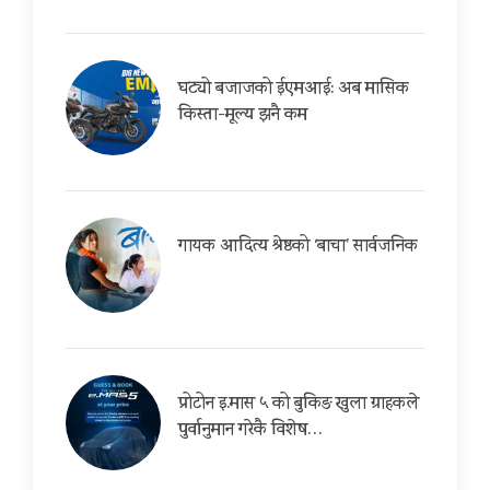
घट्यो बजाजको ईएमआई: अब मासिक
किस्ता-मूल्य झनै कम
गायक आदित्य श्रेष्ठको ‘बाचा’ सार्वजनिक
प्रोटोन इ.मास ५ को बुकिङ खुला ग्राहकले
पुर्वानुमान गरेकै विशेष…