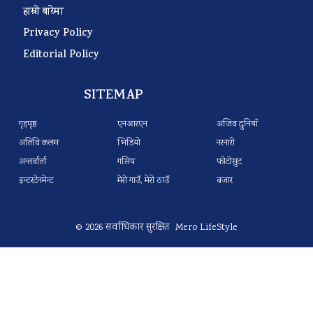
हाम्रो बारेमा
Privacy Policy
Editorial Policy
SITEMAP
गृहपृष्ठ
एनआरएन
अजिव दुनियाँ
अतिथि कलम
भिडियो
नरनारी
अन्तर्वार्ता
गसिप
फोटोसुट
इन्टरटेनमेन्ट
मेरो गाउँ, मेरो ठाउँ
बजार
© 2026 सर्वाधिकार सुरक्षित Mero LifeStyle