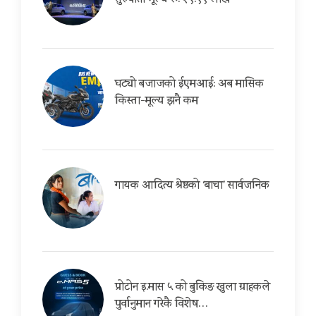
सुरुवाती मूल्य रू. २९.९९ लाख
घट्यो बजाजको ईएमआई: अब मासिक
किस्ता-मूल्य झनै कम
गायक आदित्य श्रेष्ठको ‘बाचा’ सार्वजनिक
प्रोटोन इ.मास ५ को बुकिङ खुला ग्राहकले
पुर्वानुमान गरेकै विशेष…