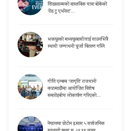
शिखरसम्मको वास्तविक यात्रा बोकेको
‘रोड टु एभरेस्ट’…
भक्तपुरको मध्यपुरबासीलाई साउनभित्रै
स्थायी जग्गाधनी पुर्जा वितरण गरिने
गीति एल्बम ‘जागृति’ राजधानी
काठमाडौंमा आयोजित विशेष
समारोहबीच लोकार्पण गरिएको…
नेपालमा प्रोटोन इ.मास ५ सार्वजनिक