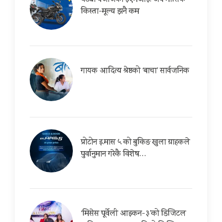
घट्यो बजाजको ईएमआई: अब मासिक
किस्ता-मूल्य झनै कम
गायक आदित्य श्रेष्ठको ‘बाचा’ सार्वजनिक
प्रोटोन इ.मास ५ को बुकिङ खुला ग्राहकले
पुर्वानुमान गरेकै विशेष…
‘मिसेस पूर्वेली आइकन-३’को डिजिटल