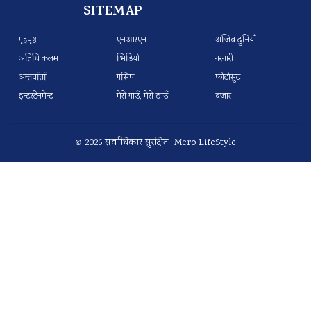
SITEMAP
गृहपृष्ठ
एनआरएन
अजिव दुनियाँ
अतिथि कलम
भिडियो
नरनारी
अन्तर्वार्ता
गसिप
फोटोसुट
इन्टरटेनमेन्ट
मेरो गाउँ, मेरो ठाउँ
बजार
© 2026 सर्वाधिकार सुरक्षित Mero LifeStyle