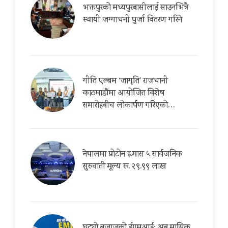
भक्तपुरको मध्यपुरबासीलाई साउनभित्रै
स्थायी जग्गाधनी पुर्जा वितरण गरिने
गीति एल्बम ‘जागृति’ राजधानी
काठमाडौंमा आयोजित विशेष
समारोहबीच लोकार्पण गरिएको…
नेपालमा प्रोटोन इ.मास ५ सार्वजनिक
सुरुवाती मूल्य रू. २९.९९ लाख