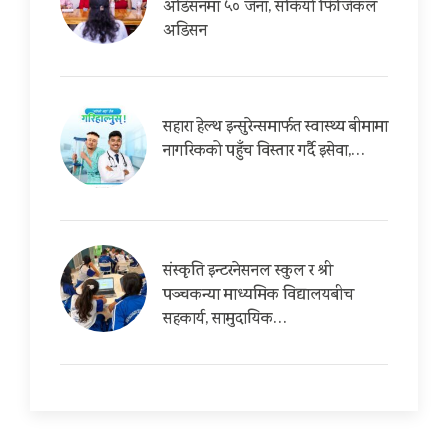
अडिसनमा ५० जना, सकियो फिजिकल
अडिसन
सहारा हेल्थ इन्सुरेन्समार्फत स्वास्थ्य बीमामा
नागरिकको पहुँच विस्तार गर्दै इसेवा,…
संस्कृति इन्टरनेसनल स्कुल र श्री
पञ्चकन्या माध्यमिक विद्यालयबीच
सहकार्य, सामुदायिक…