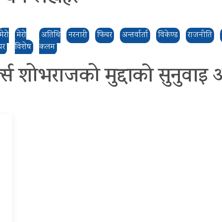
मेरो
मेरो
अतिथि
नरनारी
फिचर
अन्तर्वार्ता
विकेण्ड
राजनीति
घर
विशेष
कलम
्ल्स शोभराजको मुद्दाकाे सुनुवा