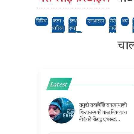
विविध
कला /
हेल्थ
एनआरएन
मेरो
थप
साहित्य
एण्ड
गाउँ
फिटनेस
,मेरो
चार
ठाउँ
Latest
समुद्री सतहदेखि सगरमाथाको
शिखरसम्मको वास्तविक यात्रा
बोकेको ‘रोड टु एभरेस्ट’…