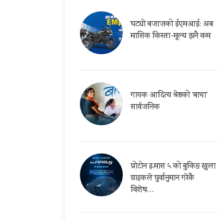
घट्यो बजाजको ईएमआई: अब
मासिक किस्ता-मूल्य झनै कम
गायक आदित्य श्रेष्ठको ‘बाचा’
सार्वजनिक
प्रोटोन इ.मास ५ को बुकिङ खुला
ग्राहकले पुर्वानुमान गरेकै
विशेष…