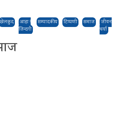
खेलकुद
आहा !
सम्पादकीय
टिप्पणी
समाज
जीवन
जिन्दगी
चर्या
इ आज