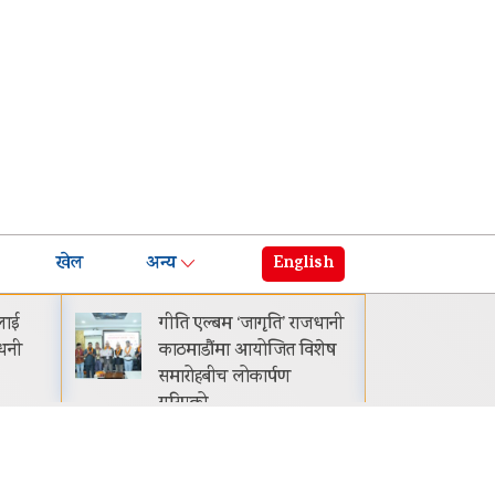
खेल
अन्य
English
लाई
गीति एल्बम ‘जागृति’ राजधानी
नेपाल
ाधनी
काठमाडौंमा आयोजित विशेष
सार्व
समारोहबीच लोकार्पण
२९.
गरिएको…