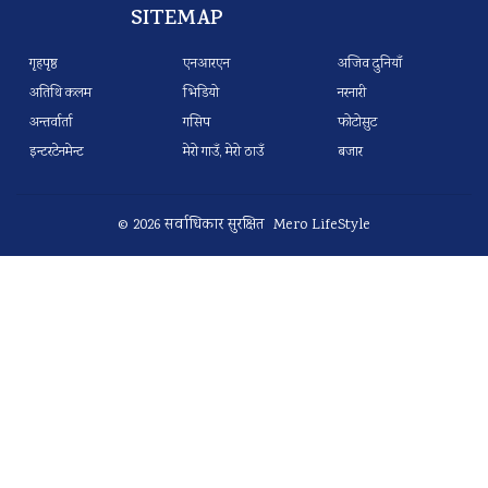
SITEMAP
गृहपृष्ठ
एनआरएन
अजिव दुनियाँ
अतिथि कलम
भिडियो
नरनारी
अन्तर्वार्ता
गसिप
फोटोसुट
इन्टरटेनमेन्ट
मेरो गाउँ, मेरो ठाउँ
बजार
© 2026 सर्वाधिकार सुरक्षित Mero LifeStyle