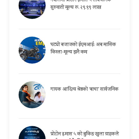
नेपालमा प्रोटोन इ.मास ५ सार्वजनिक
सुरुवाती मूल्य रू. २९.९९ लाख
घट्यो बजाजको ईएमआई: अब मासिक
किस्ता-मूल्य झनै कम
गायक आदित्य श्रेष्ठको ‘बाचा’ सार्वजनिक
प्रोटोन इ.मास ५ को बुकिङ खुला ग्राहकले