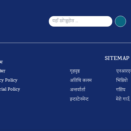
SITEMAP
 टिम
गृहपृष्ठ
एनआरए
बारेमा
cy Policy
अतिथि कलम
भिडियो
rial Policy
अन्तर्वार्ता
गसिप
इन्टरटेनमेन्ट
मेरो गाउँ,