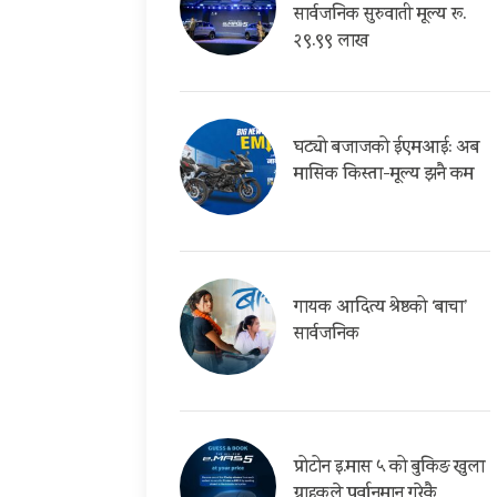
सार्वजनिक सुरुवाती मूल्य रू.
२९.९९ लाख
घट्यो बजाजको ईएमआई: अब
मासिक किस्ता-मूल्य झनै कम
गायक आदित्य श्रेष्ठको ‘बाचा’
सार्वजनिक
प्रोटोन इ.मास ५ को बुकिङ खुला
ग्राहकले पुर्वानुमान गरेकै