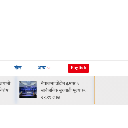
खेल
अन्य
English
.मास ५
घट्यो बजाजको ईएमआई: अब
 मूल्य रू.
मासिक किस्ता-मूल्य झनै कम