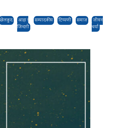
खेलकुद
आहा !
सम्पादकीय
टिप्पणी
समाज
जीवन
जिन्दगी
चर्या