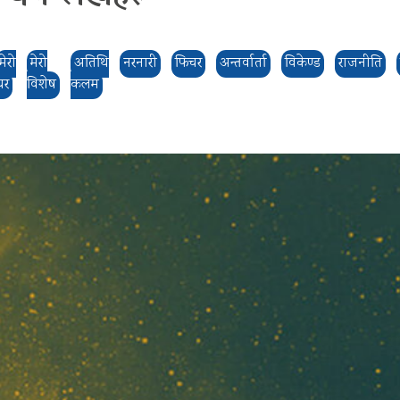
मेरो
मेरो
अतिथि
नरनारी
फिचर
अन्तर्वार्ता
विकेण्ड
राजनीति
घर
विशेष
कलम