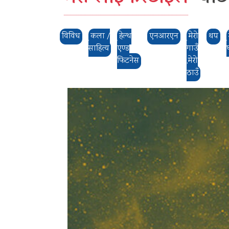
विविध
कला /
हेल्थ
एनआरएन
मेरो
थप
साहित्य
एण्ड
गाउँ
फिटनेस
,मेरो
ठाउँ