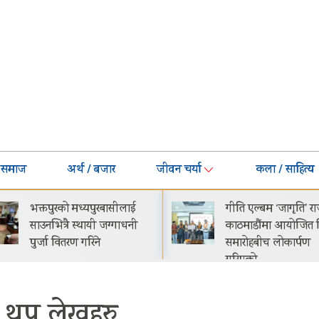
समाज
अर्थ / बजार
जीवन चर्या
कला / साहित्य
गीति एल्बम ‘जागृति’ राजधानी
नेपालमा प्रोटोन इ
काठमाडौंमा आयोजित विशेष
सार्वजनिक सुरुवाती
समारोहबीच लोकार्पण
२९.९९ लाख
गरिएको…
थप लेखहरु