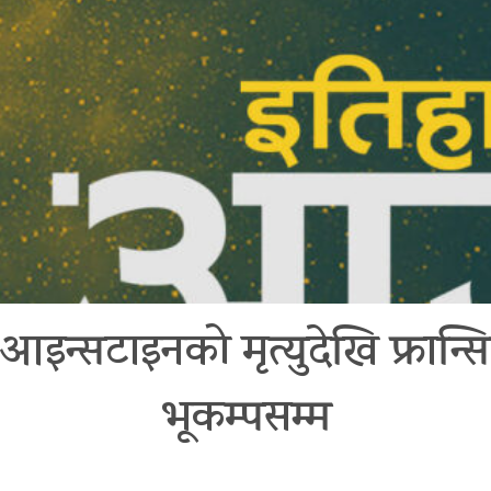
न्सटाइनको मृत्युदेखि फ्रान्स
भूकम्पसम्म