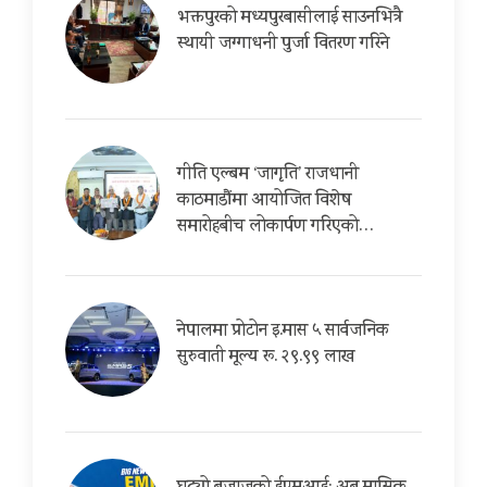
भक्तपुरको मध्यपुरबासीलाई साउनभित्रै
स्थायी जग्गाधनी पुर्जा वितरण गरिने
गीति एल्बम ‘जागृति’ राजधानी
काठमाडौंमा आयोजित विशेष
समारोहबीच लोकार्पण गरिएको…
नेपालमा प्रोटोन इ.मास ५ सार्वजनिक
सुरुवाती मूल्य रू. २९.९९ लाख