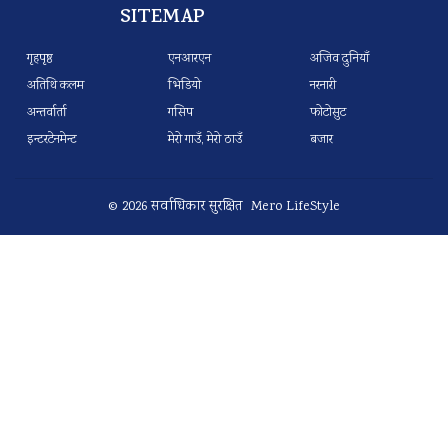
SITEMAP
गृहपृष्ठ
एनआरएन
अजिव दुनियाँ
अतिथि कलम
भिडियो
नरनारी
अन्तर्वार्ता
गसिप
फोटोसुट
इन्टरटेनमेन्ट
मेरो गाउँ, मेरो ठाउँ
बजार
© 2026 सर्वाधिकार सुरक्षित Mero LifeStyle