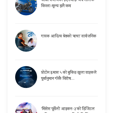
घट्यो बजाजको ईएमआई: अब मासिक
किस्ता-मूल्य झनै कम
गायक आदित्य श्रेष्ठको ‘बाचा’ सार्वजनिक
प्रोटोन इ.मास ५ को बुकिङ खुला ग्राहकले
पुर्वानुमान गरेकै विशेष…
‘मिसेस पूर्वेली आइकन-३’को डिजिटल