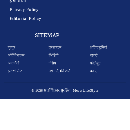
हाम्रो बारेमा
Privacy Policy
Editorial Policy
SITEMAP
गृहपृष्ठ
एनआरएन
अजिव दुनियाँ
अतिथि कलम
भिडियो
नरनारी
अन्तर्वार्ता
गसिप
फोटोसुट
इन्टरटेनमेन्ट
मेरो गाउँ, मेरो ठाउँ
बजार
© 2026 सर्वाधिकार सुरक्षित Mero LifeStyle