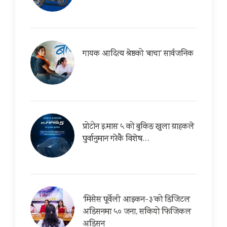
गायक आदित्य श्रेष्ठको ‘बाचा’ सार्वजनिक
प्रोटोन इ.मास ५ को बुकिङ खुला ग्राहकले
पुर्वानुमान गरेकै विशेष…
‘मिसेस पूर्वेली आइकन-३’को डिजिटल
अडिसनमा ५० जना, सकियो फिजिकल
अडिसन