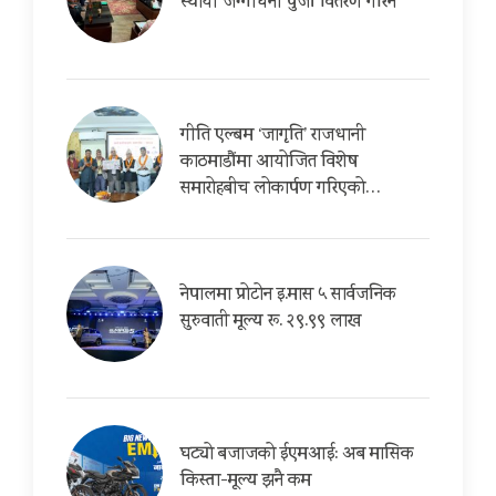
स्थायी जग्गाधनी पुर्जा वितरण गरिने
गीति एल्बम ‘जागृति’ राजधानी
काठमाडौंमा आयोजित विशेष
समारोहबीच लोकार्पण गरिएको…
नेपालमा प्रोटोन इ.मास ५ सार्वजनिक
सुरुवाती मूल्य रू. २९.९९ लाख
घट्यो बजाजको ईएमआई: अब मासिक
किस्ता-मूल्य झनै कम