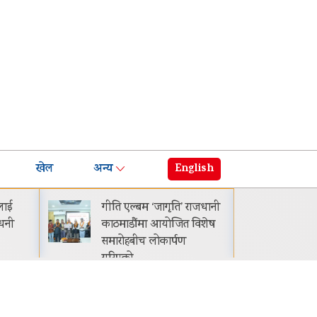
खेल
अन्य
English
ि’ राजधानी
नेपालमा प्रोटोन इ.मास ५
ित विशेष
सार्वजनिक सुरुवाती मूल्य रू.
्पण
२९.९९ लाख