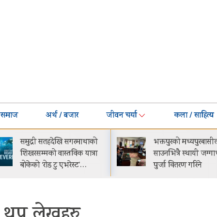
समाज
अर्थ / बजार
जीवन चर्या
कला / साहित्य
भक्तपुरको मध्यपुरबासीलाई
गीति एल्बम ‘जागृत
साउनभित्रै स्थायी जग्गाधनी
काठमाडौंमा आयोज
पुर्जा वितरण गरिने
समारोहबीच लोकार
गरिएको…
थप लेखहरु