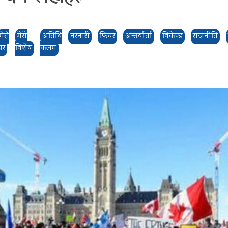
मेरो
मेरो
अतिथि
नरनारी
फिचर
अन्तर्वार्ता
विकेण्ड
राजनीति
घर
विशेष
कलम