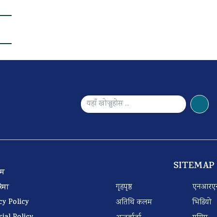
SITEMAP
 टिम
गृहपृष्ठ
एनआरए
बारेमा
cy Policy
अतिथि कलम
भिडियो