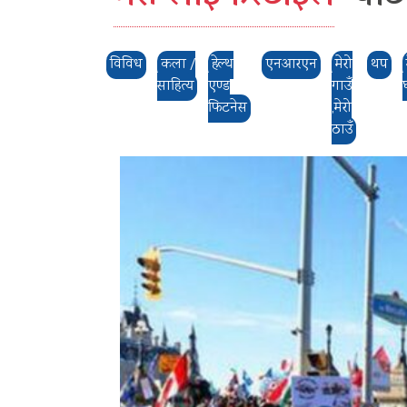
विविध
कला /
हेल्थ
एनआरएन
मेरो
थप
साहित्य
एण्ड
गाउँ
फिटनेस
,मेरो
ठाउँ