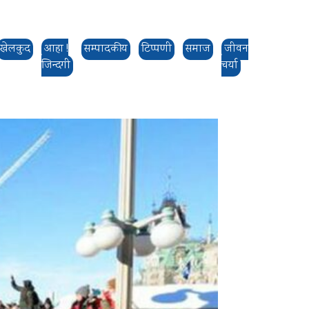
खेलकुद
आहा !
सम्पादकीय
टिप्पणी
समाज
जीवन
जिन्दगी
चर्या