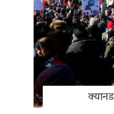
क्यानड