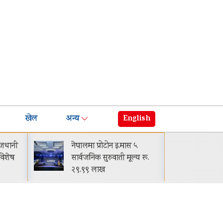
खेल
अन्य
English
ाजधानी
नेपालमा प्रोटोन इ.मास ५
घट्
विशेष
सार्वजनिक सुरुवाती मूल्य रू.
मासि
२९.९९ लाख