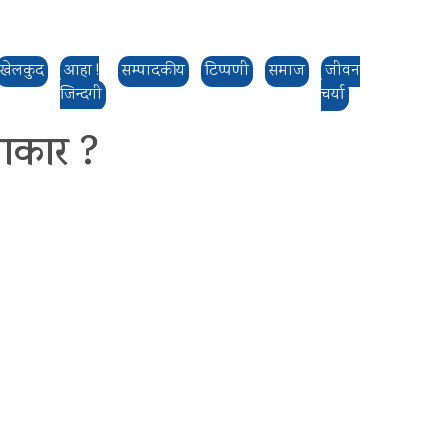
खेलकुद
आहा !
सम्पादकीय
टिप्पणी
समाज
जीवन
जिन्दगी
चर्या
लाकार ?