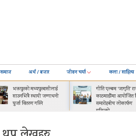
समाज
अर्थ / बजार
जीवन चर्या
कला / साहित्य
भक्तपुरको मध्यपुरबासीलाई
गीति एल्बम ‘जागृति’ र
साउनभित्रै स्थायी जग्गाधनी
काठमाडौंमा आयोजित 
पुर्जा वितरण गरिने
समारोहबीच लोकार्पण
गरिएको…
थप लेखहरु