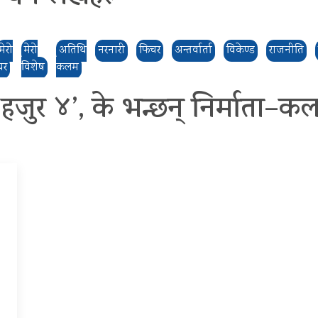
मेरो
मेरो
अतिथि
नरनारी
फिचर
अन्तर्वार्ता
विकेण्ड
राजनीति
घर
विशेष
कलम
ो हजुर ४’, के भन्छन् निर्माता–क