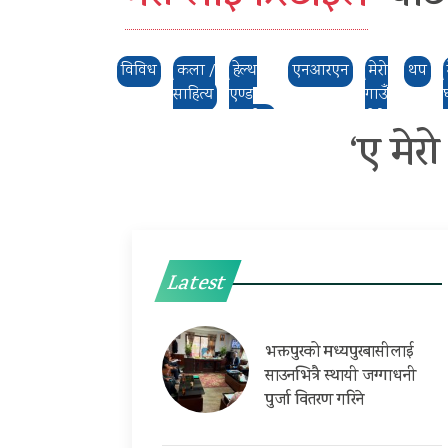
विविध
कला /
हेल्थ
एनआरएन
मेरो
थप
साहित्य
एण्ड
गाउँ
फिटनेस
,मेरो
‘ए मेर
ठाउँ
Latest
भक्तपुरको मध्यपुरबासीलाई
साउनभित्रै स्थायी जग्गाधनी
पुर्जा वितरण गरिने