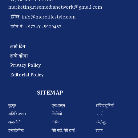
विज्ञापनका लागि सम्पर्क:
marketing.risemedianetwork@gmail.com
ईमेल:
info@merolifestyle.com
फोन नं.: +977-01-5909487
हाम्रो टिम
हाम्रो बारेमा
Privacy Policy
Editorial Policy
SITEMAP
गृहपृष्ठ
एनआरएन
अजिव दुनियाँ
अतिथि कलम
भिडियो
नरनारी
अन्तर्वार्ता
गसिप
फोटोसुट
इन्टरटेनमेन्ट
मेरो गाउँ, मेरो ठाउँ
बजार