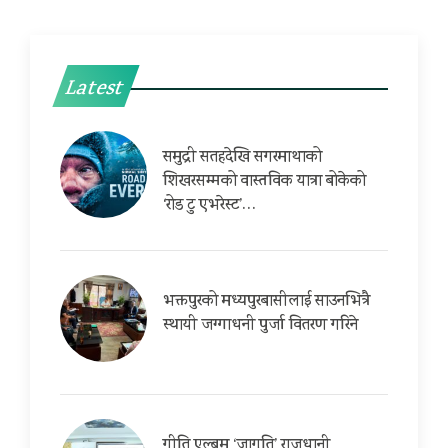
Latest
समुद्री सतहदेखि सगरमाथाको
शिखरसम्मको वास्तविक यात्रा बोकेको
‘रोड टु एभरेस्ट’…
भक्तपुरको मध्यपुरबासीलाई साउनभित्रै
स्थायी जग्गाधनी पुर्जा वितरण गरिने
गीति एल्बम ‘जागृति’ राजधानी