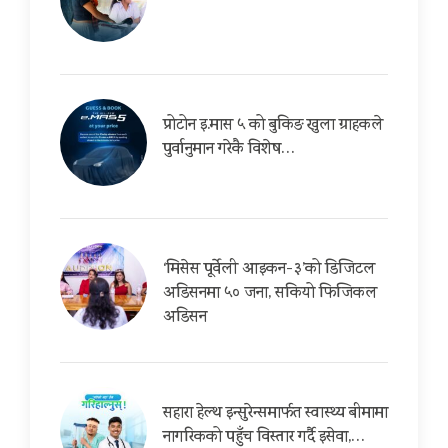
प्रोटोन इ.मास ५ को बुकिङ खुला ग्राहकले
पुर्वानुमान गरेकै विशेष…
‘मिसेस पूर्वेली आइकन-३’को डिजिटल
अडिसनमा ५० जना, सकियो फिजिकल
अडिसन
सहारा हेल्थ इन्सुरेन्समार्फत स्वास्थ्य बीमामा
नागरिकको पहुँच विस्तार गर्दै इसेवा,…