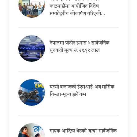
काठमाडौंमा आयोजित विशेष
समारोहबीच लोकार्पण गरिएको…
नेपालमा प्रोटोन इ.मास ५ सार्वजनिक
सुरुवाती मूल्य रू. २९.९९ लाख
घट्यो बजाजको ईएमआई: अब मासिक
किस्ता-मूल्य झनै कम
गायक आदित्य श्रेष्ठको ‘बाचा’ सार्वजनिक