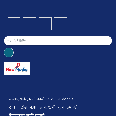
सञ्चार रजिस्ट्रारको कार्यालय दर्ता नं: ०००४३
ठेगाना: टोखा न.पा वडा नं. ९, गोंगबु, काठमाण्डौ