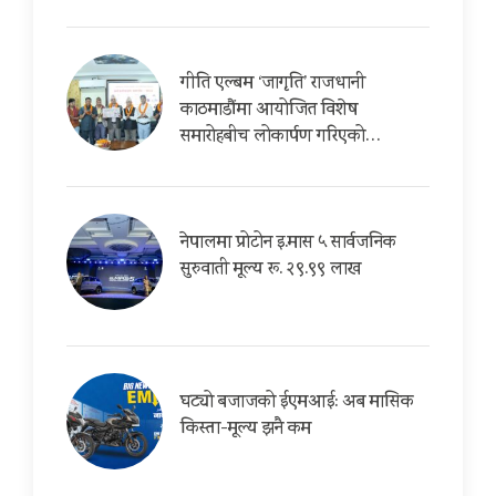
गीति एल्बम ‘जागृति’ राजधानी
काठमाडौंमा आयोजित विशेष
समारोहबीच लोकार्पण गरिएको…
नेपालमा प्रोटोन इ.मास ५ सार्वजनिक
सुरुवाती मूल्य रू. २९.९९ लाख
घट्यो बजाजको ईएमआई: अब मासिक
किस्ता-मूल्य झनै कम