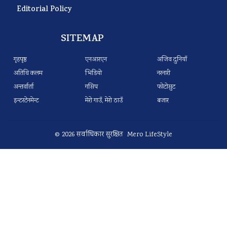
Editorial Policy
SITEMAP
गृहपृष्ठ
एनआरएन
अजिव दुनियाँ
अतिथि कलम
भिडियो
नरनारी
अन्तर्वार्ता
गसिप
फोटोसुट
इन्टरटेनमेन्ट
मेरो गाउँ, मेरो ठाउँ
बजार
© 2026 सर्वाधिकार सुरक्षित Mero LifeStyle