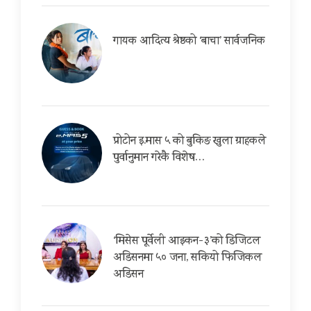
गायक आदित्य श्रेष्ठको ‘बाचा’ सार्वजनिक
प्रोटोन इ.मास ५ को बुकिङ खुला ग्राहकले
पुर्वानुमान गरेकै विशेष…
‘मिसेस पूर्वेली आइकन-३’को डिजिटल
अडिसनमा ५० जना, सकियो फिजिकल
अडिसन