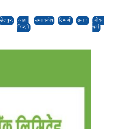
खेलकुद
आहा !
सम्पादकीय
टिप्पणी
समाज
जीवन
जिन्दगी
चर्या