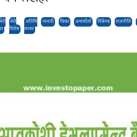
मेरो
मेरो
अतिथि
नरनारी
फिचर
अन्तर्वार्ता
विकेण्ड
राजनीति
घर
विशेष
कलम