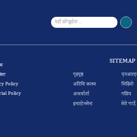
SITEMAP
 टिम
गृहपृष्ठ
एनआरए
बारेमा
cy Policy
अतिथि कलम
भिडियो
rial Policy
अन्तर्वार्ता
गसिप
इन्टरटेनमेन्ट
मेरो गाउँ,