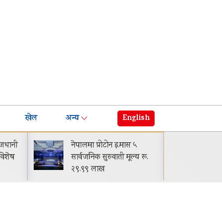
खेल
अन्य
English
प्रोटोन इ.मास ५
घट्यो बजाजको ईएमआई: अब
 सुरुवाती मूल्य रू.
मासिक किस्ता-मूल्य झनै कम
लाख