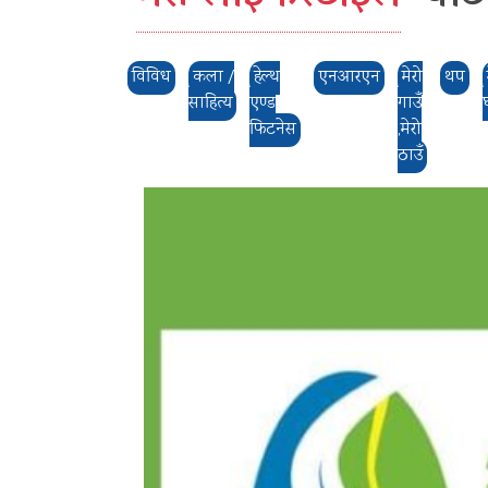
विविध
कला /
हेल्थ
एनआरएन
मेरो
थप
साहित्य
एण्ड
गाउँ
फिटनेस
,मेरो
ठाउँ