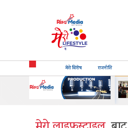
मेरो विशेष
राजनीति
कस्टमर एक्सपेरियन्स जोन
भक्तपुरको मध्यपुरबासीलाई
सहित शाओमी नेपालका नयाँ
साउनभित्रै स्थायी जग्गाधनी
सर्भिस सेन्टर सञ्चालनमा
पुर्जा वितरण गरिने
मेरो लाइफस्टाइल
बाट 