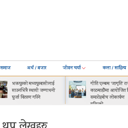
समाज
अर्थ / बजार
जीवन चर्या
कला / साहित्य
गीति एल्बम ‘जागृति’ राजधानी
नेपालमा 
काठमाडौंमा आयोजित विशेष
सार्वजनिक
समारोहबीच लोकार्पण
२९.९९ 
गरिएको…
थप लेखहरु