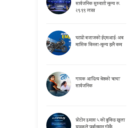
सार्वजनिक सुरुवाती मूल्य रू.
२९.९९ लाख
घट्यो बजाजको ईएमआई: अब
मासिक किस्ता-मूल्य झनै कम
गायक आदित्य श्रेष्ठको ‘बाचा’
सार्वजनिक
प्रोटोन इ.मास ५ को बुकिङ खुला
ग्राहकले पुर्वानुमान गरेकै