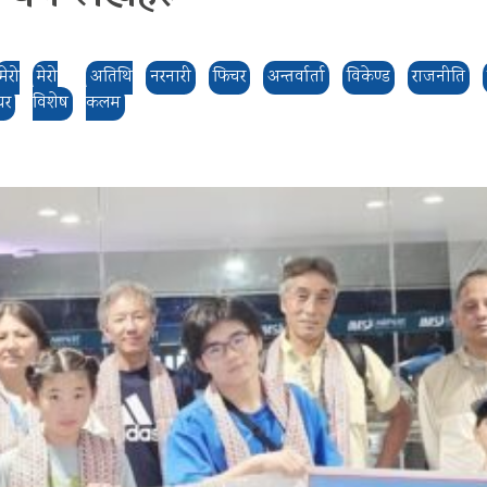
मेरो
मेरो
अतिथि
नरनारी
फिचर
अन्तर्वार्ता
विकेण्ड
राजनीति
घर
विशेष
कलम