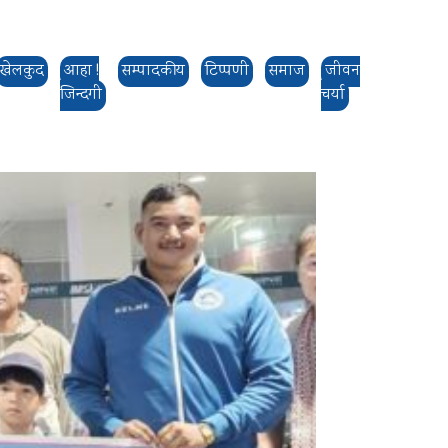
खेलकुद
आहा !
सम्पादकीय
टिप्पणी
समाज
जीवन
जिन्दगी
चर्या