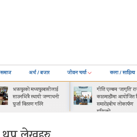
समाज
अर्थ / बजार
जीवन चर्या
कला / साहित्य
गीति एल्बम ‘जागृति’ राजधानी
नेपालमा प्रोटोन इ
काठमाडौंमा आयोजित विशेष
सार्वजनिक सुरुवात
समारोहबीच लोकार्पण
२९.९९ लाख
गरिएको…
थप लेखहरु