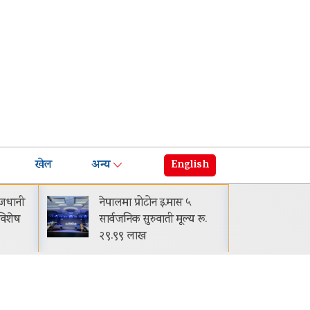
खेल
अन्य
English
.मास ५
घट्यो बजाजको ईएमआई: अब
ी मूल्य रू.
मासिक किस्ता-मूल्य झनै कम