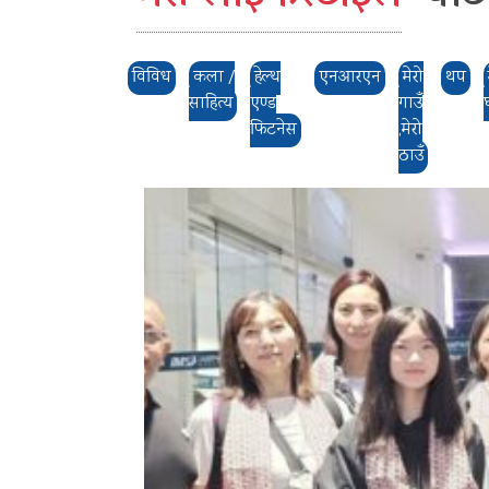
विविध
कला /
हेल्थ
एनआरएन
मेरो
थप
साहित्य
एण्ड
गाउँ
फिटनेस
,मेरो
ठाउँ