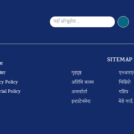
SITEMAP
 टिम
गृहपृष्ठ
एनआरए
बारेमा
cy Policy
अतिथि कलम
भिडियो
rial Policy
अन्तर्वार्ता
गसिप
इन्टरटेनमेन्ट
मेरो गाउँ,