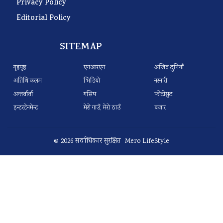
Privacy Policy
Editorial Policy
SITEMAP
गृहपृष्ठ
एनआरएन
अजिव दुनियाँ
अतिथि कलम
भिडियो
नरनारी
अन्तर्वार्ता
गसिप
फोटोसुट
इन्टरटेनमेन्ट
मेरो गाउँ, मेरो ठाउँ
बजार
© 2026 सर्वाधिकार सुरक्षित Mero LifeStyle