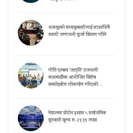
भक्तपुरको मध्यपुरबासीलाई साउनभित्रै
स्थायी जग्गाधनी पुर्जा वितरण गरिने
गीति एल्बम ‘जागृति’ राजधानी
काठमाडौंमा आयोजित विशेष
समारोहबीच लोकार्पण गरिएको…
नेपालमा प्रोटोन इ.मास ५ सार्वजनिक
सुरुवाती मूल्य रू. २९.९९ लाख