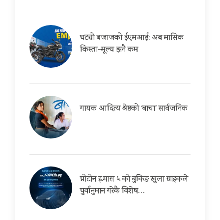
घट्यो बजाजको ईएमआई: अब मासिक
किस्ता-मूल्य झनै कम
गायक आदित्य श्रेष्ठको ‘बाचा’ सार्वजनिक
प्रोटोन इ.मास ५ को बुकिङ खुला ग्राहकले
पुर्वानुमान गरेकै विशेष…